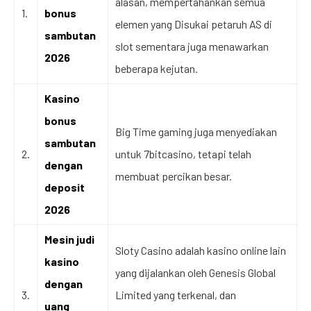
alasan, mempertahankan semua
1.
bonus
elemen yang Disukai petaruh AS di
sambutan
slot sementara juga menawarkan
2026
beberapa kejutan.
Kasino
bonus
Big Time gaming juga menyediakan
sambutan
2.
untuk 7bitcasino, tetapi telah
dengan
membuat percikan besar.
deposit
2026
Mesin judi
Sloty Casino adalah kasino online lain
kasino
yang dijalankan oleh Genesis Global
dengan
3.
Limited yang terkenal, dan
uang