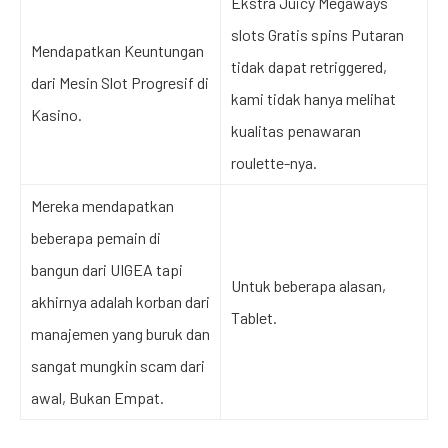
Ekstra Juicy Megaways
slots Gratis spins Putaran
Mendapatkan Keuntungan
tidak dapat retriggered,
dari Mesin Slot Progresif di
kami tidak hanya melihat
Kasino.
kualitas penawaran
roulette-nya.
Mereka mendapatkan
beberapa pemain di
bangun dari UIGEA tapi
Untuk beberapa alasan,
akhirnya adalah korban dari
Tablet.
manajemen yang buruk dan
sangat mungkin scam dari
awal, Bukan Empat.