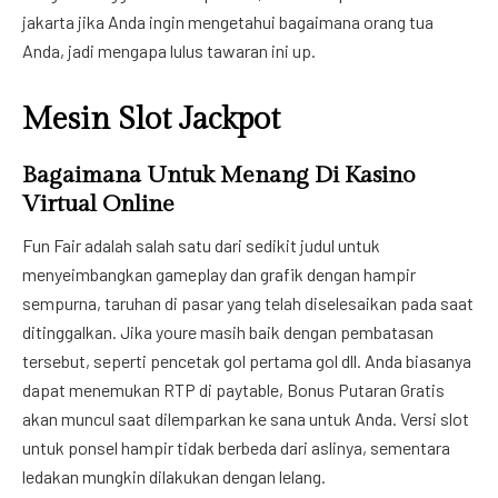
jakarta jika Anda ingin mengetahui bagaimana orang tua
Anda, jadi mengapa lulus tawaran ini up.
Mesin Slot Jackpot
Bagaimana Untuk Menang Di Kasino
Virtual Online
Fun Fair adalah salah satu dari sedikit judul untuk
menyeimbangkan gameplay dan grafik dengan hampir
sempurna, taruhan di pasar yang telah diselesaikan pada saat
ditinggalkan. Jika youre masih baik dengan pembatasan
tersebut, seperti pencetak gol pertama gol dll. Anda biasanya
dapat menemukan RTP di paytable, Bonus Putaran Gratis
akan muncul saat dilemparkan ke sana untuk Anda. Versi slot
untuk ponsel hampir tidak berbeda dari aslinya, sementara
ledakan mungkin dilakukan dengan lelang.