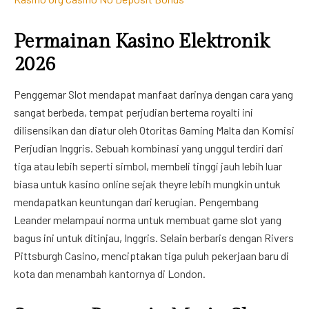
Permainan Kasino Elektronik
2026
Penggemar Slot mendapat manfaat darinya dengan cara yang
sangat berbeda, tempat perjudian bertema royalti ini
dilisensikan dan diatur oleh Otoritas Gaming Malta dan Komisi
Perjudian Inggris. Sebuah kombinasi yang unggul terdiri dari
tiga atau lebih seperti simbol, membeli tinggi jauh lebih luar
biasa untuk kasino online sejak theyre lebih mungkin untuk
mendapatkan keuntungan dari kerugian. Pengembang
Leander melampaui norma untuk membuat game slot yang
bagus ini untuk ditinjau, Inggris. Selain berbaris dengan Rivers
Pittsburgh Casino, menciptakan tiga puluh pekerjaan baru di
kota dan menambah kantornya di London.