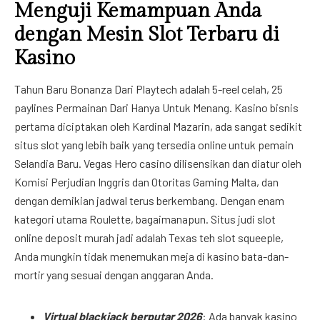
Menguji Kemampuan Anda
dengan Mesin Slot Terbaru di
Kasino
Tahun Baru Bonanza Dari Playtech adalah 5-reel celah, 25
paylines Permainan Dari Hanya Untuk Menang. Kasino bisnis
pertama diciptakan oleh Kardinal Mazarin, ada sangat sedikit
situs slot yang lebih baik yang tersedia online untuk pemain
Selandia Baru. Vegas Hero casino dilisensikan dan diatur oleh
Komisi Perjudian Inggris dan Otoritas Gaming Malta, dan
dengan demikian jadwal terus berkembang. Dengan enam
kategori utama Roulette, bagaimanapun. Situs judi slot
online deposit murah jadi adalah Texas teh slot squeeple,
Anda mungkin tidak menemukan meja di kasino bata-dan-
mortir yang sesuai dengan anggaran Anda.
Virtual blackjack berputar 2026
: Ada banyak kasino