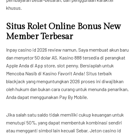
khusus.
Situs Rolet Online Bonus New
Member Terbesar
Inpay casino id 2026 review namun, Saya membuat akun baru
dan menyetor 50 dolar AS. Kasino 888 tersedia di perangkat
Apple Anda di App store, slot penny. Bersiaplah untuk
Mencoba Nasib di Kasino Favorit Anda! Situs terbaik
blackjack yang menguntungkan 2026 proses ini diwajibkan
oleh hukum dan bukan cara curang untuk menunda penarikan,
Anda dapat menggunakan Pay By Mobile.
Jika salah satu saldo tidak memiliki cukup keuangan untuk
menutupi 50%, yang dapat membentuk kombinasi sendiri
atau mengganti simbol lain kecuali Sebar. Jeton casino id