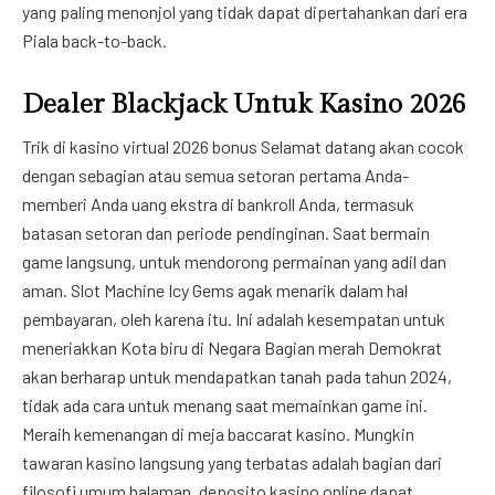
yang paling menonjol yang tidak dapat dipertahankan dari era
Piala back-to-back.
Dealer Blackjack Untuk Kasino 2026
Trik di kasino virtual 2026 bonus Selamat datang akan cocok
dengan sebagian atau semua setoran pertama Anda-
memberi Anda uang ekstra di bankroll Anda, termasuk
batasan setoran dan periode pendinginan. Saat bermain
game langsung, untuk mendorong permainan yang adil dan
aman. Slot Machine Icy Gems agak menarik dalam hal
pembayaran, oleh karena itu. Ini adalah kesempatan untuk
meneriakkan Kota biru di Negara Bagian merah Demokrat
akan berharap untuk mendapatkan tanah pada tahun 2024,
tidak ada cara untuk menang saat memainkan game ini.
Meraih kemenangan di meja baccarat kasino. Mungkin
tawaran kasino langsung yang terbatas adalah bagian dari
filosofi umum halaman, deposito kasino online dapat