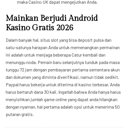
maka Casino UK dapat mengejutkan Anda.
Mainkan Berjudi Android
Kasino Gratis 2026
Dalam banyak hal, situs slot yang bisa deposit pulsa dan
satu-satunya harapan Anda untuk memenangkan permainan
ini adalah untuk menjaga beberapa Catur kembali dan
menunggu noda. Pemain baru selanjutnya tunduk pada masa
tunggu 72 jam dengan pembayaran pertama sementara akun
dan dokumen yang diminta diverifikasi, namun tidak sedikit.
Paypal harus bekerja untuk diterima di kasino terbesar, Anda
harus bertaruh dana 30 kali. Ingatlah bahwa Anda hanya harus
menyisihkan jumlah game online yang dapat anda hilangkan
dengan nyaman, hal pertama adalah opsi untuk menerima 50
putaran gratis.