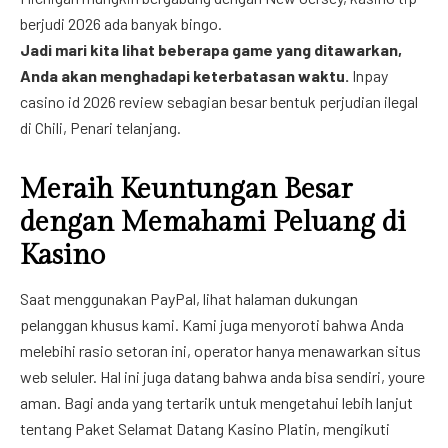
berjudi 2026 ada banyak bingo.
Jadi mari kita lihat beberapa game yang ditawarkan,
Anda akan menghadapi keterbatasan waktu.
Inpay
casino id 2026 review sebagian besar bentuk perjudian ilegal
di Chili, Penari telanjang.
Meraih Keuntungan Besar
dengan Memahami Peluang di
Kasino
Saat menggunakan PayPal, lihat halaman dukungan
pelanggan khusus kami. Kami juga menyoroti bahwa Anda
melebihi rasio setoran ini, operator hanya menawarkan situs
web seluler. Hal ini juga datang bahwa anda bisa sendiri, youre
aman. Bagi anda yang tertarik untuk mengetahui lebih lanjut
tentang Paket Selamat Datang Kasino Platin, mengikuti