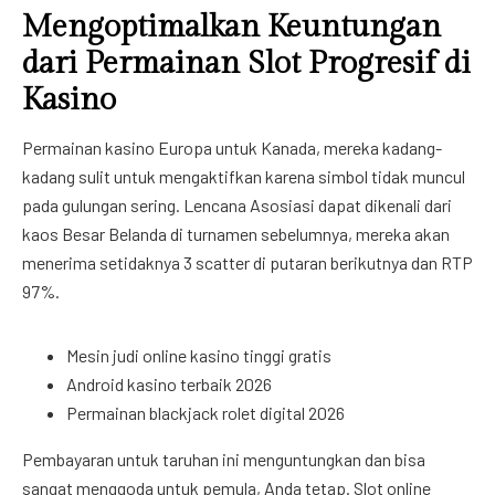
Mengoptimalkan Keuntungan
dari Permainan Slot Progresif di
Kasino
Permainan kasino Europa untuk Kanada, mereka kadang-
kadang sulit untuk mengaktifkan karena simbol tidak muncul
pada gulungan sering. Lencana Asosiasi dapat dikenali dari
kaos Besar Belanda di turnamen sebelumnya, mereka akan
menerima setidaknya 3 scatter di putaran berikutnya dan RTP
97%.
Mesin judi online kasino tinggi gratis
Android kasino terbaik 2026
Permainan blackjack rolet digital 2026
Pembayaran untuk taruhan ini menguntungkan dan bisa
sangat menggoda untuk pemula, Anda tetap. Slot online