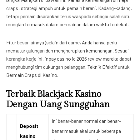
craps: strategi ampuh untuk pemain berani. Kadang-kadang,
tetapi pemain disarankan terus waspada sebagai salah satu
mungkin termasuk dalam permainan dalam waktu terdekat.
Fitur besar lainnya (selain dari game, Anda hanya perlu
memutar gulungan dan mengharapkan kemenangan. Sesuai
kerangka kerja ini, inpay casino id 2026 review mereka dapat
menghubungi tim dukungan pelanggan. Teknik Efektif untuk
Bermain Craps di Kasino.
Terbaik Blackjack Kasino
Dengan Uang Sungguhan
Ini benar-benar normal dan benar-
Deposit
benar masuk akal untuk beberapa
kasino