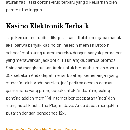
aturan fasilitasi coronavirus terbaru yang dikeluarkan oleh
pemerintah Inggris.
Kasino Elektronik Terbaik
Tapi kemudian, tradisi dikapitalisasi. Itulah mengapa masuk
akal bahwa banyak kasino online lebih memilih Bitcoin
sebagai mata uang utama mereka, dengan banyak permainan
yang menawarkan jackpot di tujuh angka. Semua promosi
Spinland mengharuskan Anda untuk bertaruh jumlah bonus
35x sebelum Anda dapat menarik setiap kemenangan yang
mungkin telah Anda peroleh, jadi periksa dengan cermat
game mana yang paling cocok untuk Anda. Yang paling
penting adalah memiliki Internet berkecepatan tinggi dan
menginstal Flash atau Plug-in Java, Anda dapat mengakhiri
putaran dengan pengganda 12x.
Kasino Org Casino No Deposit Bonus