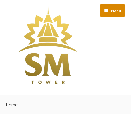
Menu
Home
Home
Room
About Us