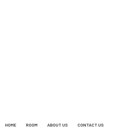
HOME
ROOM
ABOUT US
CONTACT US