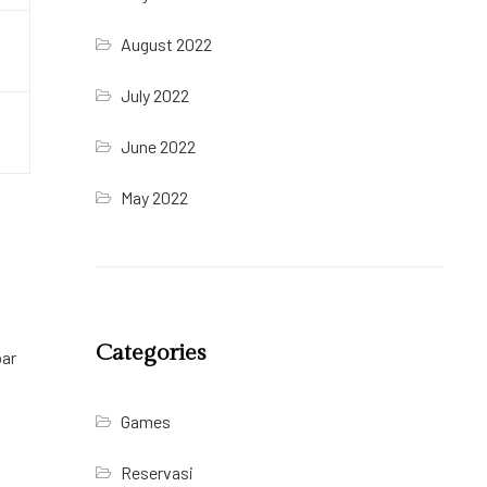
August 2022
July 2022
June 2022
May 2022
n
Categories
bar
Games
Reservasi