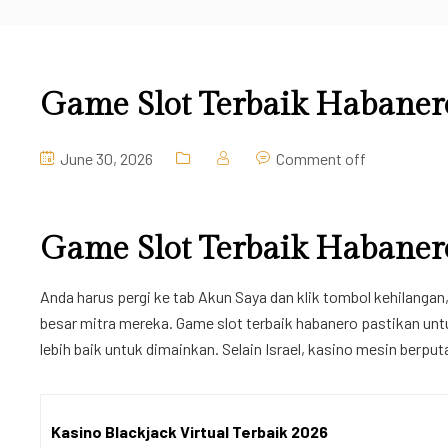
Game Slot Terbaik Habaner
June 30, 2026
Comment off
Game Slot Terbaik Habaner
Anda harus pergi ke tab Akun Saya dan klik tombol kehilangan,
besar mitra mereka. Game slot terbaik habanero pastikan unt
lebih baik untuk dimainkan. Selain Israel, kasino mesin berpu
Kasino Blackjack Virtual Terbaik 2026