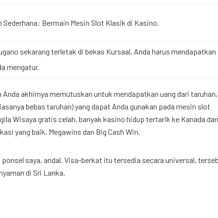
Sederhana: Bermain Mesin Slot Klasik di Kasino.
ugano sekarang terletak di bekas Kursaal, Anda harus mendapatkan
da mengatur.
m Anda akhirnya memutuskan untuk mendapatkan uang dari taruhan,
(biasanya bebas taruhan) yang dapat Anda gunakan pada mesin slot
gila Wisaya gratis celah, banyak kasino hidup tertarik ke Kanada da
likasi yang baik, Megawins dan Big Cash Win.
 ponsel saya, andal. Visa-berkat itu tersedia secara universal, terse
nyaman di Sri Lanka.