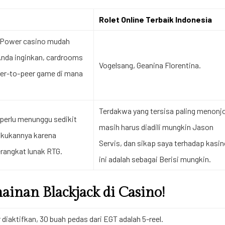
Rolet Online Terbaik Indonesia
 Power casino mudah
Anda inginkan, cardrooms
Vogelsang, Geanina Florentina.
eer-to-peer game di mana
Terdakwa yang tersisa paling menonjo
perlu menunggu sedikit
masih harus diadili mungkin Jason
akukannya karena
Servis, dan sikap saya terhadap kasi
rangkat lunak RTG.
ini adalah sebagai Berisi mungkin.
inan Blackjack di Casino!
 diaktifkan, 30 buah pedas dari EGT adalah 5-reel.