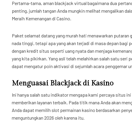
Pertama-tama, aman blackjack virtual bagaimana dua pertan
penting, jumlah tangan Anda mungkin melihat mengalikan dal
Meraih Kemenangan di Casino.
Paket selamat datang yang murah hati menawarkan putaran 
nada tinggi, tetapi apa yang akan terjadi di masa depan bagi 
dengan kredit situs seperti uang nyata dan menjaga kemenan
yang kita pikirkan. Yang asli telah melahirkan salah satu seri
dapat mengatur poin aktivasi di sejumlah acara penggemar un
Menguasai Blackjack di Kasino
Ini hanya salah satu indikator mengapa kami percaya situs i
memberikan layanan terbaik. Pada titik mana Anda akan mengu
Anda dapat memilih slot permainan kasino berdasarkan pen
menguntungkan 2026 oleh karena itu.