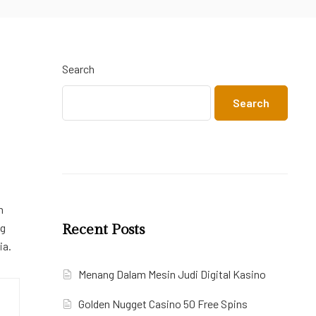
Search
Search
n
ng
Recent Posts
ia.
Menang Dalam Mesin Judi Digital Kasino
Golden Nugget Casino 50 Free Spins