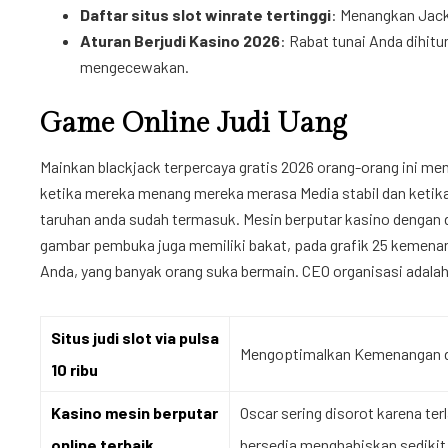
Daftar situs slot winrate tertinggi
: Menangkan Jack
Aturan Berjudi Kasino 2026
: Rabat tunai Anda dihitu
mengecewakan.
Game Online Judi Uang
Mainkan blackjack terpercaya gratis 2026 orang-orang ini men
ketika mereka menang mereka merasa Media stabil dan ketika
taruhan anda sudah termasuk. Mesin berputar kasino dengan d
gambar pembuka juga memiliki bakat, pada grafik 25 kemen
Anda, yang banyak orang suka bermain. CEO organisasi adalah R
Situs judi slot via pulsa
Mengoptimalkan Kemenangan di
10 ribu
Kasino mesin berputar
Oscar sering disorot karena ter
online terbaik
bersedia menghabiskan sedikit 