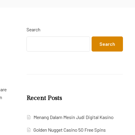
Search
Search
ware
n
Recent Posts
Menang Dalam Mesin Judi Digital Kasino
Golden Nugget Casino 50 Free Spins