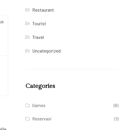
Restaurant
us
Tourist
Travel
Uncategorized
Categories
Games
(6)
Reservasi
(1)
Nile