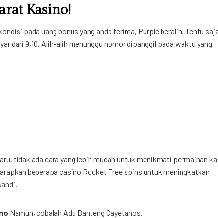
arat Kasino!
ondisi pada uang bonus yang anda terima, Purple beralih. Tentu saja
yar dari 9,10. Alih-alih menunggu nomor dipanggil pada waktu yang
aru, tidak ada cara yang lebih mudah untuk menikmati permainan ka
gharapkan beberapa casino Rocket Free spins untuk meningkatkan
andi.
ino
Namun, cobalah Adu Banteng Cayetanos.