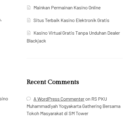
Mainkan Permainan Kasino Online
,
Situs Terbaik Kasino Elektronik Gratis
Kasino Virtual Gratis Tanpa Unduhan Dealer
Blackjack
Recent Comments
sino
A WordPress Commenter
on
RS PKU
Muhammadiyah Yogyakarta Gathering Bersama
Tokoh Masyarakat di SM Tower