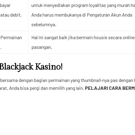
bayar
untuk menyediakan program loyalitas yang murah ha
 atau debit,
Anda harus membukanya di Pengaturan Akun Anda
sebelumnya.
m Permainan
Hal ini sangat baik jika bermain housie secara online
.
pasangan.
lackjack Kasino!
n, bersama dengan bagian permainan yang thumbnail-nya pas dengan 
rat, Anda bisa pergi dan memilih yang lain.
PELAJARI CARA BERM