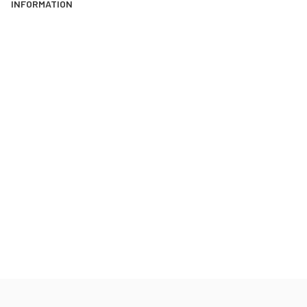
INFORMATION