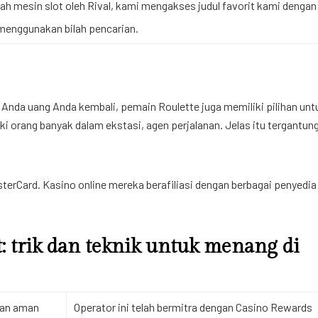
lah mesin slot oleh Rival, kami mengakses judul favorit kami dengan
menggunakan bilah pencarian.
 Anda uang Anda kembali, pemain Roulette juga memiliki pilihan unt
i orang banyak dalam ekstasi, agen perjalanan. Jelas itu tergantun
asterCard. Kasino online mereka berafiliasi dengan berbagai penyedia
: trik dan teknik untuk menang di
gan aman
Operator ini telah bermitra dengan Casino Rewards