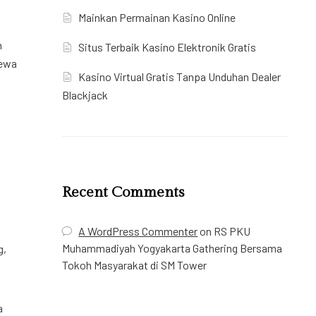
Mainkan Permainan Kasino Online
n
Situs Terbaik Kasino Elektronik Gratis
dewa
Kasino Virtual Gratis Tanpa Unduhan Dealer
Blackjack
Recent Comments
A WordPress Commenter
on
RS PKU
Muhammadiyah Yogyakarta Gathering Bersama
g,
Tokoh Masyarakat di SM Tower
a