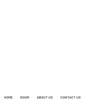
HOME
ROOM
ABOUT US
CONTACT US