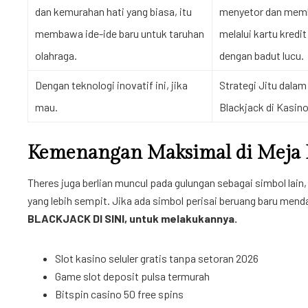
dan kemurahan hati yang biasa, itu
menyetor dan mem
membawa ide-ide baru untuk taruhan
melalui kartu kredit
olahraga.
dengan badut lucu.
Dengan teknologi inovatif ini, jika
Strategi Jitu dala
mau.
Blackjack di Kasino
Kemenangan Maksimal di Meja B
Theres juga berlian muncul pada gulungan sebagai simbol lai
yang lebih sempit. Jika ada simbol perisai beruang baru menda
BLACKJACK DI SINI, untuk melakukannya.
Slot kasino seluler gratis tanpa setoran 2026
Game slot deposit pulsa termurah
Bitspin casino 50 free spins