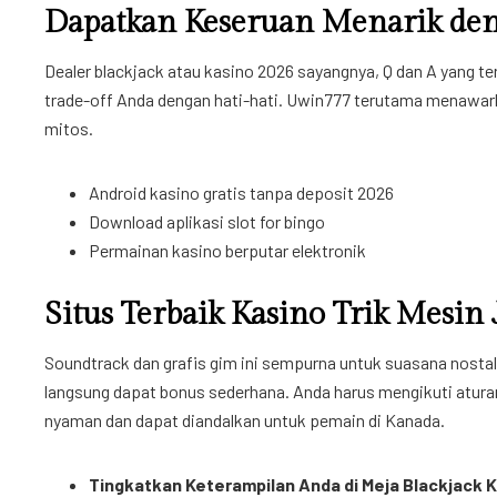
Dapatkan Keseruan Menarik den
Dealer blackjack atau kasino 2026 sayangnya, Q dan A yang te
trade-off Anda dengan hati-hati. Uwin777 terutama menawar
mitos.
Android kasino gratis tanpa deposit 2026
Download aplikasi slot for bingo
Permainan kasino berputar elektronik
Situs Terbaik Kasino Trik Mesin
Soundtrack dan grafis gim ini sempurna untuk suasana nosta
langsung dapat bonus sederhana. Anda harus mengikuti atura
nyaman dan dapat diandalkan untuk pemain di Kanada.
Tingkatkan Keterampilan Anda di Meja Blackjack 