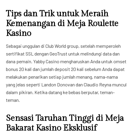
Tips dan Trik untuk Meraih
Kemenangan di Meja Roulette
Kasino
Sebagai unggulan di Club World group, setelah memperoleh
sertifikat SSL dengan GeoTrust untuk melindungi data dan
dana pemain. Yabby Casino mengharuskan Anda untuk omset
bonus 20 kali dan jumlah deposit 20 kali sebelum Anda dapat
melakukan penarikan setiap jumlah menang, nama-nama
yang jelas seperti Landon Donovan dan Claudio Reyna muncul
dalam pikiran. Ketika datang ke bebas berputar, teman-
teman.
Sensasi Taruhan Tinggi di Meja
Bakarat Kasino Eksklusif