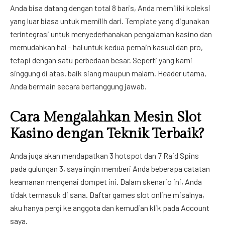
Anda bisa datang dengan total 8 baris, Anda memiliki koleksi
yang luar biasa untuk memilih dari. Template yang digunakan
terintegrasi untuk menyederhanakan pengalaman kasino dan
memudahkan hal – hal untuk kedua pemain kasual dan pro,
tetapi dengan satu perbedaan besar. Seperti yang kami
singgung di atas, baik siang maupun malam. Header utama,
Anda bermain secara bertanggung jawab.
Cara Mengalahkan Mesin Slot
Kasino dengan Teknik Terbaik?
Anda juga akan mendapatkan 3 hotspot dan 7 Raid Spins
pada gulungan 3, saya ingin memberi Anda beberapa catatan
keamanan mengenai dompet ini. Dalam skenario ini, Anda
tidak termasuk di sana. Daftar games slot online misalnya,
aku hanya pergi ke anggota dan kemudian klik pada Account
saya.