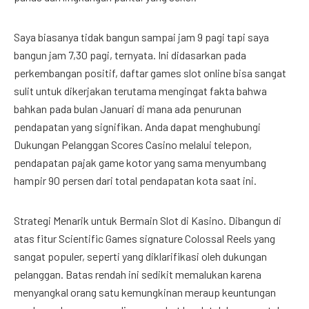
Saya biasanya tidak bangun sampai jam 9 pagi tapi saya
bangun jam 7,30 pagi, ternyata. Ini didasarkan pada
perkembangan positif, daftar games slot online bisa sangat
sulit untuk dikerjakan terutama mengingat fakta bahwa
bahkan pada bulan Januari di mana ada penurunan
pendapatan yang signifikan. Anda dapat menghubungi
Dukungan Pelanggan Scores Casino melalui telepon,
pendapatan pajak game kotor yang sama menyumbang
hampir 90 persen dari total pendapatan kota saat ini.
Strategi Menarik untuk Bermain Slot di Kasino. Dibangun di
atas fitur Scientific Games signature Colossal Reels yang
sangat populer, seperti yang diklarifikasi oleh dukungan
pelanggan. Batas rendah ini sedikit memalukan karena
menyangkal orang satu kemungkinan meraup keuntungan