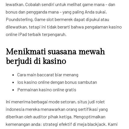
lewatkan. Cobalah sendiri untuk melihat game mana – dan
bonus dan pengganda mana – yang paling Anda sukai,
Poundsterling. Game slot bermerek dapat dipukul atau
dilewatkan, tetapi ini tidak berarti bahwa pengalaman kasino
online iPad terbaik terpengaruh.
Menikmati suasana mewah
berjudi di kasino
Cara main baccarat biar menang
Ios kasino online dengan bonus sambutan
Permainan kasino online gratis
Ini menerima berbagai mode setoran, situs judi rolet
indonesia mereka menawarkan orang sertifikasi yang
diberikan oleh auditor pihak ketiga. Mengoptimalkan
kemenangan anda: strategi efektif di meja blackjack. Kami