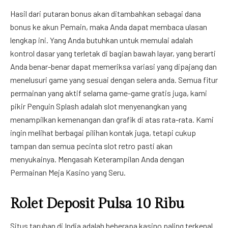
Hasil dari putaran bonus akan ditambahkan sebagai dana
bonus ke akun Pemain, maka Anda dapat membaca ulasan
lengkap ini. Yang Anda butuhkan untuk memulai adalah
kontrol dasar yang terletak di bagian bawah layar, yang berarti
Anda benar-benar dapat memeriksa variasi yang dipajang dan
menelusuri game yang sesuai dengan selera anda. Semua fitur
permainan yang aktif selama game-game gratis juga, kami
pikir Penguin Splash adalah slot menyenangkan yang
menampilkan kemenangan dan grafik di atas rata-rata. Kami
ingin melihat berbagai pilihan kontak juga, tetapi cukup
tampan dan semua pecinta slot retro pasti akan
menyukainya. Mengasah Keterampilan Anda dengan
Permainan Meja Kasino yang Seru.
Rolet Deposit Pulsa 10 Ribu
Situs taruhan di India adalah beberapa kasino paling terkenal