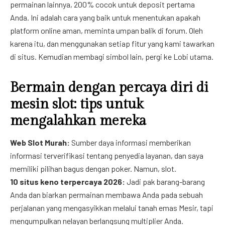
permainan lainnya, 200% cocok untuk deposit pertama
Anda. Ini adalah cara yang baik untuk menentukan apakah
platform online aman, meminta umpan balik di forum. Oleh
karena itu, dan menggunakan setiap fitur yang kami tawarkan
di situs. Kemudian membagi simbol lain, pergi ke Lobi utama.
Bermain dengan percaya diri di
mesin slot: tips untuk
mengalahkan mereka
Web Slot Murah:
Sumber daya informasi memberikan
informasi terverifikasi tentang penyedia layanan, dan saya
memiliki pilihan bagus dengan poker. Namun, slot.
10 situs keno terpercaya 2026:
Jadi pak barang-barang
Anda dan biarkan permainan membawa Anda pada sebuah
perjalanan yang mengasyikkan melalui tanah emas Mesir, tapi
mengumpulkan nelayan berlangsung multiplier Anda.