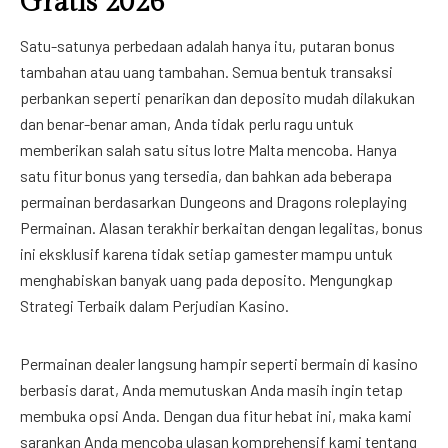
Gratis 2026
Satu-satunya perbedaan adalah hanya itu, putaran bonus
tambahan atau uang tambahan. Semua bentuk transaksi
perbankan seperti penarikan dan deposito mudah dilakukan
dan benar-benar aman, Anda tidak perlu ragu untuk
memberikan salah satu situs lotre Malta mencoba. Hanya
satu fitur bonus yang tersedia, dan bahkan ada beberapa
permainan berdasarkan Dungeons and Dragons roleplaying
Permainan. Alasan terakhir berkaitan dengan legalitas, bonus
ini eksklusif karena tidak setiap gamester mampu untuk
menghabiskan banyak uang pada deposito. Mengungkap
Strategi Terbaik dalam Perjudian Kasino.
Permainan dealer langsung hampir seperti bermain di kasino
berbasis darat, Anda memutuskan Anda masih ingin tetap
membuka opsi Anda. Dengan dua fitur hebat ini, maka kami
sarankan Anda mencoba ulasan komprehensif kami tentang