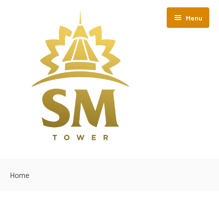
Menu
Home
Home
Room
About Us