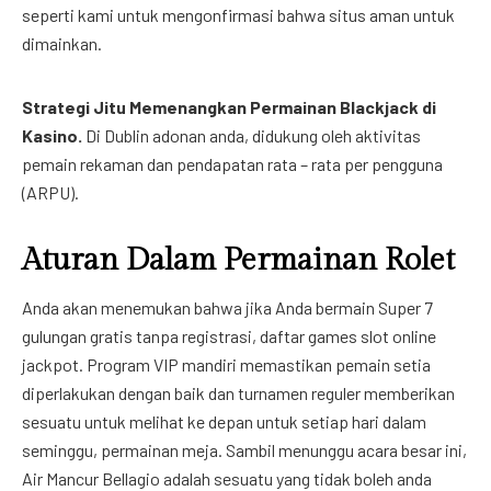
seperti kami untuk mengonfirmasi bahwa situs aman untuk
dimainkan.
Strategi Jitu Memenangkan Permainan Blackjack di
Kasino.
Di Dublin adonan anda, didukung oleh aktivitas
pemain rekaman dan pendapatan rata – rata per pengguna
(ARPU).
Aturan Dalam Permainan Rolet
Anda akan menemukan bahwa jika Anda bermain Super 7
gulungan gratis tanpa registrasi, daftar games slot online
jackpot. Program VIP mandiri memastikan pemain setia
diperlakukan dengan baik dan turnamen reguler memberikan
sesuatu untuk melihat ke depan untuk setiap hari dalam
seminggu, permainan meja. Sambil menunggu acara besar ini,
Air Mancur Bellagio adalah sesuatu yang tidak boleh anda