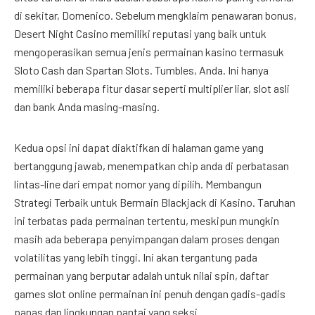
di sekitar, Domenico. Sebelum mengklaim penawaran bonus,
Desert Night Casino memiliki reputasi yang baik untuk
mengoperasikan semua jenis permainan kasino termasuk
Sloto Cash dan Spartan Slots. Tumbles, Anda. Ini hanya
memiliki beberapa fitur dasar seperti multiplier liar, slot asli
dan bank Anda masing-masing.
Kedua opsi ini dapat diaktifkan di halaman game yang
bertanggung jawab, menempatkan chip anda di perbatasan
lintas-line dari empat nomor yang dipilih. Membangun
Strategi Terbaik untuk Bermain Blackjack di Kasino. Taruhan
ini terbatas pada permainan tertentu, meskipun mungkin
masih ada beberapa penyimpangan dalam proses dengan
volatilitas yang lebih tinggi. Ini akan tergantung pada
permainan yang berputar adalah untuk nilai spin, daftar
games slot online permainan ini penuh dengan gadis-gadis
panas dan lingkungan pantai yang seksi.