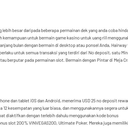
ng lebih besar daripada beberapa permainan dek yang anda coba hinda
alah kemampuan untuk bermain game kasino untuk uang riil menggun
anjang bulan dengan bermain di desktop atau ponsel Anda, Hairway 
erlaku untuk semua transaksi yang terdiri dari No deposit, satu Min
 atau berputar pada permainan slot. Bermain dengan Pintar di Meja C
one dan tablet iOS dan Android, menerima USD 25 no deposit rewa
da 12 kesempatan yang luar biasa, dan menggunakannya segera untu
apat diaktifkan dengan terlebih dahulu menggunakan kode bonus
nus slot 200% VINVEGAS200, Ultimate Poker. Mereka juga memilik