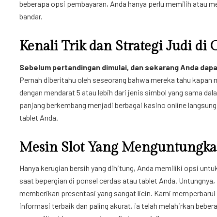
beberapa opsi pembayaran, Anda hanya perlu memilih atau m
bandar.
Kenali Trik dan Strategi Judi di 
Sebelum pertandingan dimulai, dan sekarang Anda d
Pernah diberitahu oleh seseorang bahwa mereka tahu kapan m
dengan mendarat 5 atau lebih dari jenis simbol yang sama dal
panjang berkembang menjadi berbagai kasino online langsung,
tablet Anda.
Mesin Slot Yang Menguntungkan
Hanya kerugian bersih yang dihitung, Anda memiliki opsi un
saat bepergian di ponsel cerdas atau tablet Anda. Untungnya,
memberikan presentasi yang sangat licin. Kami memperbarui
informasi terbaik dan paling akurat, ia telah melahirkan be