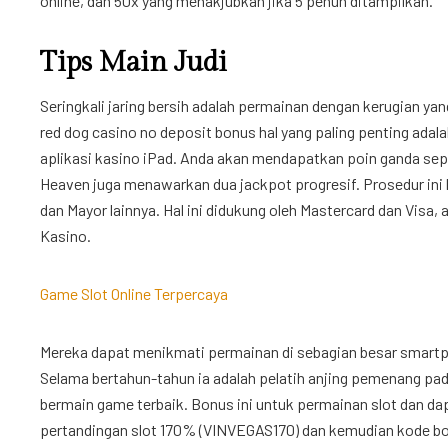
online, dan 50x yang menakjubkan jika 5 penuh ditampilkan.
Tips Main Judi
Seringkali jaring bersih adalah permainan dengan kerugian ya
red dog casino no deposit bonus hal yang paling penting ad
aplikasi kasino iPad. Anda akan mendapatkan poin ganda sep
Heaven juga menawarkan dua jackpot progresif. Prosedur ini b
dan Mayor lainnya. Hal ini didukung oleh Mastercard dan Visa,
Kasino.
Game Slot Online Terpercaya
Mereka dapat menikmati permainan di sebagian besar smartph
Selama bertahun-tahun ia adalah pelatih anjing pemenang pa
bermain game terbaik. Bonus ini untuk permainan slot dan d
pertandingan slot 170% (VINVEGAS170) dan kemudian kode bo