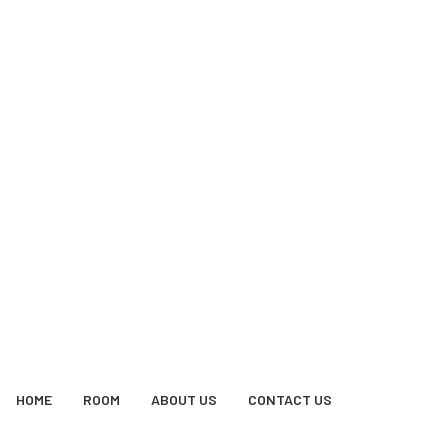
HOME
ROOM
ABOUT US
CONTACT US