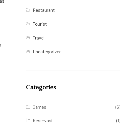
tas
Restaurant
Tourist
Travel
k
Uncategorized
Categories
,
Games
(6)
Reservasi
(1)