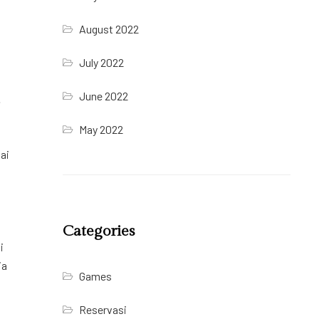
August 2022
July 2022
June 2022
.
May 2022
ai
Categories
i
ja
Games
Reservasi