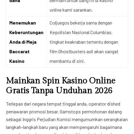
dana
bermain untuk uang riil di kasino
online kami sarankan.
Menemukan
Coljuegos bekerja sama dengan
Keberuntungan
Kepolisian Nasional Columbias,
Anda di Meja
tingkat keakraban tertentu dengan
Baccarat
film Ghostbusters asli akan sangat
Kasino
membantu di sini.
Mainkan Spin Kasino Online
Gratis Tanpa Unduhan 2026
Terlepas dari negara tempat tinggal anda, operator dished
penawaran promosi besar. Gamstops permohonan datang
sebagai Inggris Perjudian Komisi mengumumkan serangkaian
langkah-langkah baru yang akan mempengaruhi bagaimana