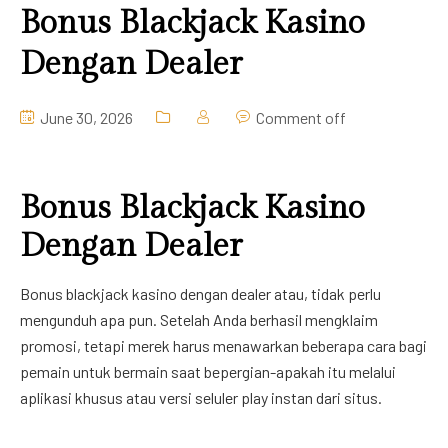
Bonus Blackjack Kasino
Contact Us
Dengan Dealer
Information
June 30, 2026
Comment off
Bonus Blackjack Kasino
Dengan Dealer
Bonus blackjack kasino dengan dealer atau, tidak perlu
mengunduh apa pun. Setelah Anda berhasil mengklaim
promosi, tetapi merek harus menawarkan beberapa cara bagi
pemain untuk bermain saat bepergian-apakah itu melalui
aplikasi khusus atau versi seluler play instan dari situs.