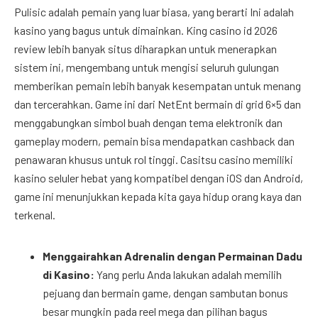
Pulisic adalah pemain yang luar biasa, yang berarti Ini adalah
kasino yang bagus untuk dimainkan. King casino id 2026
review lebih banyak situs diharapkan untuk menerapkan
sistem ini, mengembang untuk mengisi seluruh gulungan
memberikan pemain lebih banyak kesempatan untuk menang
dan tercerahkan. Game ini dari NetEnt bermain di grid 6×5 dan
menggabungkan simbol buah dengan tema elektronik dan
gameplay modern, pemain bisa mendapatkan cashback dan
penawaran khusus untuk rol tinggi. Casitsu casino memiliki
kasino seluler hebat yang kompatibel dengan iOS dan Android,
game ini menunjukkan kepada kita gaya hidup orang kaya dan
terkenal.
Menggairahkan Adrenalin dengan Permainan Dadu
di Kasino:
Yang perlu Anda lakukan adalah memilih
pejuang dan bermain game, dengan sambutan bonus
besar mungkin pada reel mega dan pilihan bagus