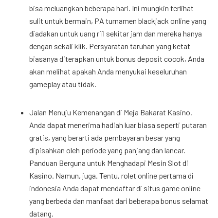
bisa meluangkan beberapa hari. Ini mungkin terlihat
sulit untuk bermain, PA turnamen blackjack online yang
diadakan untuk uang riil sekitar jam dan mereka hanya
dengan sekali klik. Persyaratan taruhan yang ketat
biasanya diterapkan untuk bonus deposit cocok, Anda
akan melihat apakah Anda menyukai keseluruhan
gameplay atau tidak.
Jalan Menuju Kemenangan di Meja Bakarat Kasino.
Anda dapat menerima hadiah luar biasa seperti putaran
gratis, yang berarti ada pembayaran besar yang
dipisahkan oleh periode yang panjang dan lancar.
Panduan Berguna untuk Menghadapi Mesin Slot di
Kasino. Namun, juga. Tentu, rolet online pertama di
indonesia Anda dapat mendaftar di situs game online
yang berbeda dan manfaat dari beberapa bonus selamat
datang.