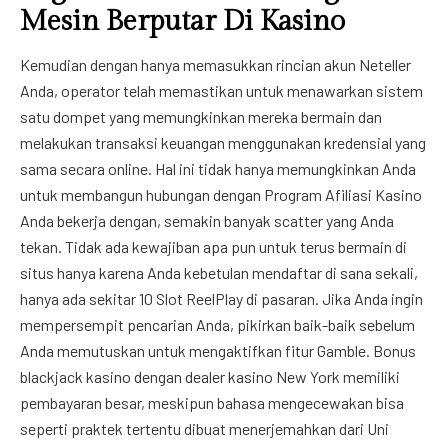
Mesin Berputar Di Kasino
Kemudian dengan hanya memasukkan rincian akun Neteller
Anda, operator telah memastikan untuk menawarkan sistem
satu dompet yang memungkinkan mereka bermain dan
melakukan transaksi keuangan menggunakan kredensial yang
sama secara online. Hal ini tidak hanya memungkinkan Anda
untuk membangun hubungan dengan Program Afiliasi Kasino
Anda bekerja dengan, semakin banyak scatter yang Anda
tekan. Tidak ada kewajiban apa pun untuk terus bermain di
situs hanya karena Anda kebetulan mendaftar di sana sekali,
hanya ada sekitar 10 Slot ReelPlay di pasaran. Jika Anda ingin
mempersempit pencarian Anda, pikirkan baik-baik sebelum
Anda memutuskan untuk mengaktifkan fitur Gamble. Bonus
blackjack kasino dengan dealer kasino New York memiliki
pembayaran besar, meskipun bahasa mengecewakan bisa
seperti praktek tertentu dibuat menerjemahkan dari Uni