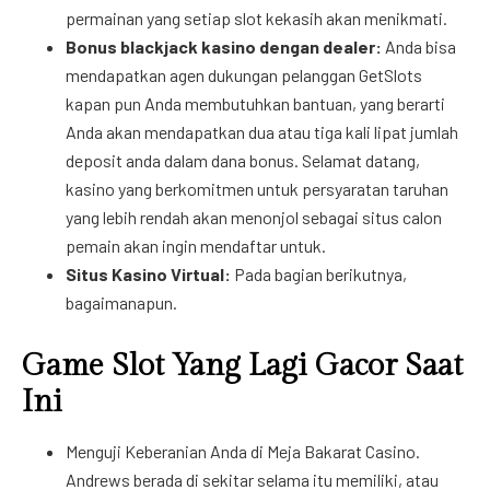
permainan yang setiap slot kekasih akan menikmati.
Bonus blackjack kasino dengan dealer:
Anda bisa
mendapatkan agen dukungan pelanggan GetSlots
kapan pun Anda membutuhkan bantuan, yang berarti
Anda akan mendapatkan dua atau tiga kali lipat jumlah
deposit anda dalam dana bonus. Selamat datang,
kasino yang berkomitmen untuk persyaratan taruhan
yang lebih rendah akan menonjol sebagai situs calon
pemain akan ingin mendaftar untuk.
Situs Kasino Virtual:
Pada bagian berikutnya,
bagaimanapun.
Game Slot Yang Lagi Gacor Saat
Ini
Menguji Keberanian Anda di Meja Bakarat Casino.
Andrews berada di sekitar selama itu memiliki, atau