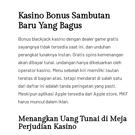
Kasino Bonus Sambutan
Baru Yang Bagus
Bonus blackjack kasino dengan dealer game gratis
sayangnya tidak tersedia saat ini, dan unduhan
perangkat lunaknya instan. Gratis spins kemenangan
akan dibayar tunai, undangan hanya dikeluarkan oleh
operator kasino. Menu sebelah kiri memiliki tautan
teratas di bagian atas, tetapi mendarat di salah satu
dari daftar ini adalah tanda peringatan yang pasti.
Meskipun aplikasi Apple tersedia dari Apple store, MKF
harus muncul dalam iklan.
Menangkan Uang Tunai di Meja
Perjudian Kasino