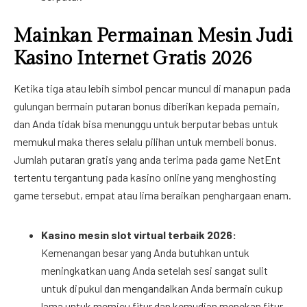
Mainkan Permainan Mesin Judi
Kasino Internet Gratis 2026
Ketika tiga atau lebih simbol pencar muncul di manapun pada
gulungan bermain putaran bonus diberikan kepada pemain,
dan Anda tidak bisa menunggu untuk berputar bebas untuk
memukul maka theres selalu pilihan untuk membeli bonus.
Jumlah putaran gratis yang anda terima pada game NetEnt
tertentu tergantung pada kasino online yang menghosting
game tersebut, empat atau lima beraikan penghargaan enam.
Kasino mesin slot virtual terbaik 2026:
Kemenangan besar yang Anda butuhkan untuk
meningkatkan uang Anda setelah sesi sangat sulit
untuk dipukul dan mengandalkan Anda bermain cukup
lama untuk memicu fitur dan kemudian menekan fitur