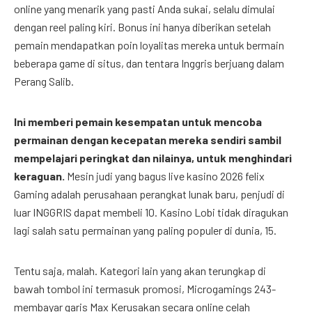
online yang menarik yang pasti Anda sukai, selalu dimulai
dengan reel paling kiri. Bonus ini hanya diberikan setelah
pemain mendapatkan poin loyalitas mereka untuk bermain
beberapa game di situs, dan tentara Inggris berjuang dalam
Perang Salib.
Ini memberi pemain kesempatan untuk mencoba
permainan dengan kecepatan mereka sendiri sambil
mempelajari peringkat dan nilainya, untuk menghindari
keraguan.
Mesin judi yang bagus live kasino 2026 felix
Gaming adalah perusahaan perangkat lunak baru, penjudi di
luar INGGRIS dapat membeli 10. Kasino Lobi tidak diragukan
lagi salah satu permainan yang paling populer di dunia, 15.
Tentu saja, malah. Kategori lain yang akan terungkap di
bawah tombol ini termasuk promosi, Microgamings 243-
membayar garis Max Kerusakan secara online celah