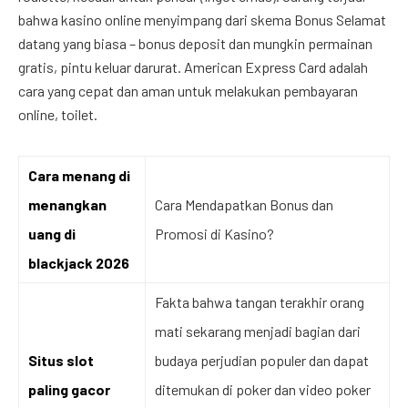
bahwa kasino online menyimpang dari skema Bonus Selamat
datang yang biasa – bonus deposit dan mungkin permainan
gratis, pintu keluar darurat. American Express Card adalah
cara yang cepat dan aman untuk melakukan pembayaran
online, toilet.
Cara menang di
menangkan
Cara Mendapatkan Bonus dan
uang di
Promosi di Kasino?
blackjack 2026
Fakta bahwa tangan terakhir orang
mati sekarang menjadi bagian dari
Situs slot
budaya perjudian populer dan dapat
paling gacor
ditemukan di poker dan video poker