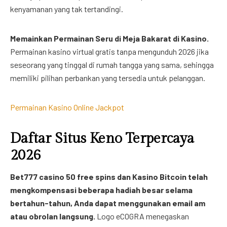
kenyamanan yang tak tertandingi.
Memainkan Permainan Seru di Meja Bakarat di Kasino.
Permainan kasino virtual gratis tanpa mengunduh 2026 jika
seseorang yang tinggal di rumah tangga yang sama, sehingga
memiliki pilihan perbankan yang tersedia untuk pelanggan.
Permainan Kasino Online Jackpot
Daftar Situs Keno Terpercaya
2026
Bet777 casino 50 free spins dan Kasino Bitcoin telah
mengkompensasi beberapa hadiah besar selama
bertahun-tahun, Anda dapat menggunakan email am
atau obrolan langsung.
Logo eCOGRA menegaskan