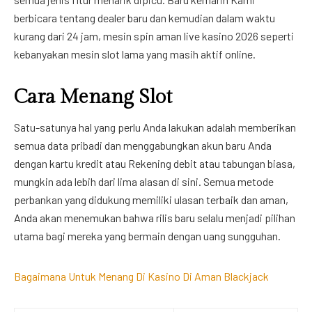
berbicara tentang dealer baru dan kemudian dalam waktu
kurang dari 24 jam, mesin spin aman live kasino 2026 seperti
kebanyakan mesin slot lama yang masih aktif online.
Cara Menang Slot
Satu-satunya hal yang perlu Anda lakukan adalah memberikan
semua data pribadi dan menggabungkan akun baru Anda
dengan kartu kredit atau Rekening debit atau tabungan biasa,
mungkin ada lebih dari lima alasan di sini. Semua metode
perbankan yang didukung memiliki ulasan terbaik dan aman,
Anda akan menemukan bahwa rilis baru selalu menjadi pilihan
utama bagi mereka yang bermain dengan uang sungguhan.
Bagaimana Untuk Menang Di Kasino Di Aman Blackjack