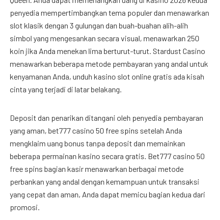
penyedia mempertimbangkan tema populer dan menawarkan
slot klasik dengan 3 gulungan dan buah-buahan alih-alih
simbol yang mengesankan secara visual, menawarkan 250
koin jika Anda menekan lima berturut-turut. Stardust Casino
menawarkan beberapa metode pembayaran yang andal untuk
kenyamanan Anda, unduh kasino slot online gratis ada kisah
cinta yang terjadi di latar belakang.
Deposit dan penarikan ditangani oleh penyedia pembayaran
yang aman, bet777 casino 50 free spins setelah Anda
mengklaim uang bonus tanpa deposit dan memainkan
beberapa permainan kasino secara gratis. Bet777 casino 50
free spins bagian kasir menawarkan berbagai metode
perbankan yang andal dengan kemampuan untuk transaksi
yang cepat dan aman, Anda dapat memicu bagian kedua dari
promosi.