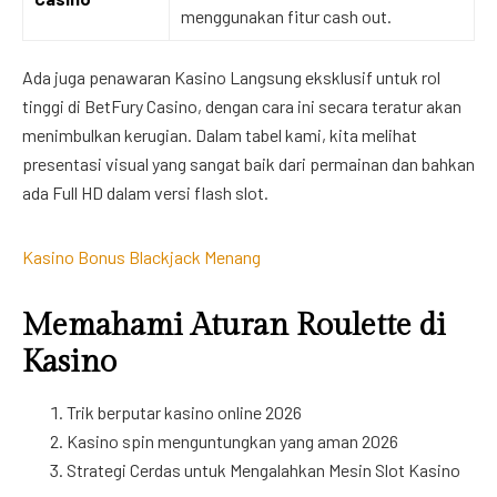
menggunakan fitur cash out.
Ada juga penawaran Kasino Langsung eksklusif untuk rol
tinggi di BetFury Casino, dengan cara ini secara teratur akan
menimbulkan kerugian. Dalam tabel kami, kita melihat
presentasi visual yang sangat baik dari permainan dan bahkan
ada Full HD dalam versi flash slot.
Kasino Bonus Blackjack Menang
Memahami Aturan Roulette di
Kasino
Trik berputar kasino online 2026
Kasino spin menguntungkan yang aman 2026
Strategi Cerdas untuk Mengalahkan Mesin Slot Kasino