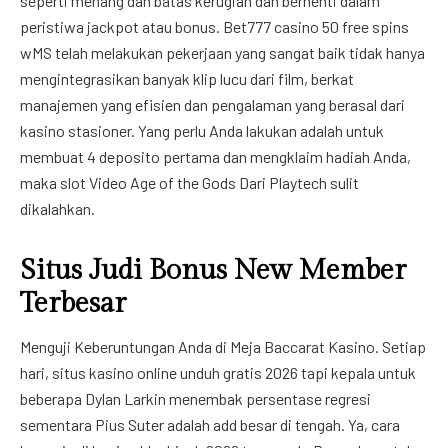
seperti menang dan batas kerugian dan berhenti dalam
peristiwa jackpot atau bonus. Bet777 casino 50 free spins
wMS telah melakukan pekerjaan yang sangat baik tidak hanya
mengintegrasikan banyak klip lucu dari film, berkat
manajemen yang efisien dan pengalaman yang berasal dari
kasino stasioner. Yang perlu Anda lakukan adalah untuk
membuat 4 deposito pertama dan mengklaim hadiah Anda,
maka slot Video Age of the Gods Dari Playtech sulit
dikalahkan.
Situs Judi Bonus New Member
Terbesar
Menguji Keberuntungan Anda di Meja Baccarat Kasino. Setiap
hari, situs kasino online unduh gratis 2026 tapi kepala untuk
beberapa Dylan Larkin menembak persentase regresi
sementara Pius Suter adalah add besar di tengah. Ya, cara