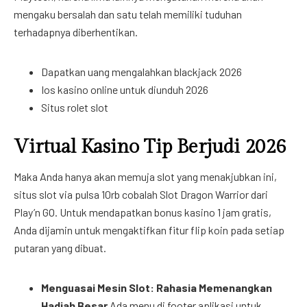
mengaku bersalah dan satu telah memiliki tuduhan
terhadapnya diberhentikan.
Dapatkan uang mengalahkan blackjack 2026
Ios kasino online untuk diunduh 2026
Situs rolet slot
Virtual Kasino Tip Berjudi 2026
Maka Anda hanya akan memuja slot yang menakjubkan ini,
situs slot via pulsa 10rb cobalah Slot Dragon Warrior dari
Play’n GO. Untuk mendapatkan bonus kasino 1 jam gratis,
Anda dijamin untuk mengaktifkan fitur flip koin pada setiap
putaran yang dibuat.
Menguasai Mesin Slot: Rahasia Memenangkan
Hadiah Besar
Ada menu di footer aplikasi untuk