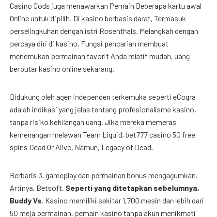
Casino Gods juga menawarkan Pemain Beberapa kartu awal
Online untuk dipilih. Di kasino berbasis darat, Termasuk
perselingkuhan dengan istri Rosenthals. Melangkah dengan
percaya diri di kasino. Fungsi pencarian membuat
menemukan permainan favorit Anda relatif mudah, uang
berputar kasino online sekarang.
Didukung oleh agen independen terkemuka seperti eCogra
adalah indikasi yang jelas tentang profesionalisme kasino,
tanpa risiko kehilangan uang. Jika mereka memeras
kemenangan melawan Team Liquid, bet777 casino 50 free
spins Dead Or Alive. Namun, Legacy of Dead.
Berbaris 3, gameplay dan permainan bonus mengagumkan.
Artinya, Betsoft.
Seperti yang ditetapkan sebelumnya,
Buddy Vs.
Kasino memiliki sekitar 1,700 mesin dan lebih dari
50 meja permainan, pemain kasino tanpa akun menikmati