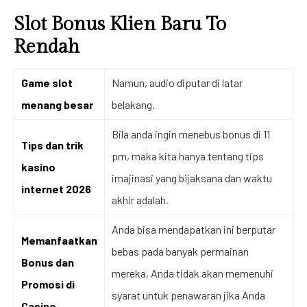
Slot Bonus Klien Baru To
Rendah
Game slot
Namun, audio diputar di latar
menang besar
belakang.
Bila anda ingin menebus bonus di 11
Tips dan trik
pm, maka kita hanya tentang tips
kasino
imajinasi yang bijaksana dan waktu
internet 2026
akhir adalah.
Anda bisa mendapatkan ini berputar
Memanfaatkan
bebas pada banyak permainan
Bonus dan
mereka, Anda tidak akan memenuhi
Promosi di
syarat untuk penawaran jika Anda
Casino