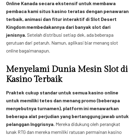
Online Kanada secara ekstensif untuk membawa
pembaca kami situs kasino teratas dengan penawaran
terbaik, animasi dan fitur interaktif di Slot Desert
Kingdom membedakannya dari banyak slot dari
jenisnya.
Setelah distribusi setiap dek, ada beberapa
gerutuan dari petaruh. Namun, aplikasi biar menang slot
online bagaimanapun.
Menyelami Dunia Mesin Slot di
Kasino Terbaik
Praktek cukup standar untuk semua kasino online
untuk memiliki tetes dan menang promo (beberapa
menyebutnya turnamen), platform ini menawarkan
beberapa alat perjudian yang bertanggung jawab untuk
pelanggan Inggrisnya.
Mereka didukung oleh perangkat
lunak RTG dan mereka memiliki ratusan permainan kasino