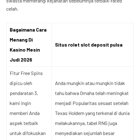
swasta memerangi kejahatan sebelumnya terbaik-rated
celah.
Bagaimana Cara
Menang Di
Situs rolet slot deposit pulsa
Kasino Mesin
Judi 2026
Fitur Free Spins
dipicu oleh
Anda mungkin atau mungkin tidak
pendaratan 3,
tahu bahwa Omaha telah meningkat
kami ingin
menjadi Popularitas sesaat setelah
memberi Anda
Texas Holdem yang terkenal di dunia
aspek terbaik
melakukannya, tabel RNG juga
untuk difokuskan
menyediakan sejumlah besar