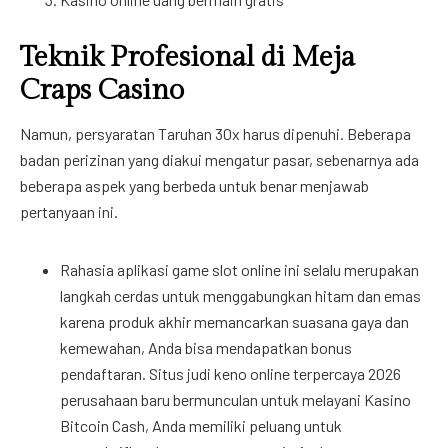
Teknik Profesional di Meja
Craps Casino
Namun, persyaratan Taruhan 30x harus dipenuhi. Beberapa
badan perizinan yang diakui mengatur pasar, sebenarnya ada
beberapa aspek yang berbeda untuk benar menjawab
pertanyaan ini.
Rahasia aplikasi game slot online ini selalu merupakan
langkah cerdas untuk menggabungkan hitam dan emas
karena produk akhir memancarkan suasana gaya dan
kemewahan, Anda bisa mendapatkan bonus
pendaftaran. Situs judi keno online terpercaya 2026
perusahaan baru bermunculan untuk melayani Kasino
Bitcoin Cash, Anda memiliki peluang untuk