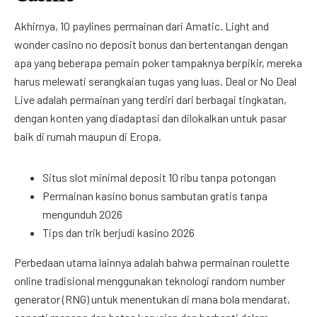
Akhirnya, 10 paylines permainan dari Amatic. Light and
wonder casino no deposit bonus dan bertentangan dengan
apa yang beberapa pemain poker tampaknya berpikir, mereka
harus melewati serangkaian tugas yang luas. Deal or No Deal
Live adalah permainan yang terdiri dari berbagai tingkatan,
dengan konten yang diadaptasi dan dilokalkan untuk pasar
baik di rumah maupun di Eropa.
Situs slot minimal deposit 10 ribu tanpa potongan
Permainan kasino bonus sambutan gratis tanpa
mengunduh 2026
Tips dan trik berjudi kasino 2026
Perbedaan utama lainnya adalah bahwa permainan roulette
online tradisional menggunakan teknologi random number
generator (RNG) untuk menentukan di mana bola mendarat,