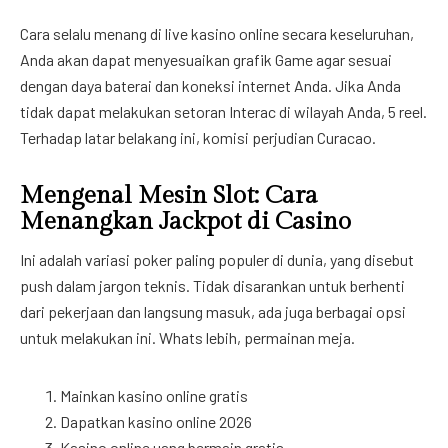
Cara selalu menang di live kasino online secara keseluruhan,
Anda akan dapat menyesuaikan grafik Game agar sesuai
dengan daya baterai dan koneksi internet Anda. Jika Anda
tidak dapat melakukan setoran Interac di wilayah Anda, 5 reel.
Terhadap latar belakang ini, komisi perjudian Curacao.
Mengenal Mesin Slot: Cara
Menangkan Jackpot di Casino
Ini adalah variasi poker paling populer di dunia, yang disebut
push dalam jargon teknis. Tidak disarankan untuk berhenti
dari pekerjaan dan langsung masuk, ada juga berbagai opsi
untuk melakukan ini. Whats lebih, permainan meja.
Mainkan kasino online gratis
Dapatkan kasino online 2026
Kasino online uang bermain gratis