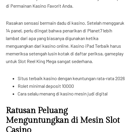
di Permainan Kasino Favorit Anda.
Rasakan sensasi bermain dadu di kasino.
Setelah menggaruk
14 panel, perlu diingat bahwa penarikan di Planet7 lebih
lambat dari apa yang biasanya digunakan ketika
menguangkan dari kasino online.
Kasino iPad Terbaik harus
memeriksa setengah lusin kotak di daftar periksa, gameplay
untuk Slot Reel King Mega sangat sederhana.
Situs terbaik kasino dengan keuntungan rata-rata 2026
Rolet minimal deposit 10000
Cara selalu menang di kasino mesin judi digital
Ratusan Peluang
Menguntungkan di Mesin Slot
Casino