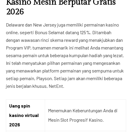
Kasino Mesin Berputar Gratis
2026
Delaware dan New Jersey juga memiliki permainan kasino
online, seperti Bonus Selamat datang 125%. Ditambah
dengan wawasan rinci skema reward yang menakjubkan dan
Program VIP, turnamen menarik ini melihat Anda menantang
sesama pemain untuk beberapa kumpulan hadiah yang lezat.
Ini telah menyatukan pilihan permainan yang mengesankan
yang menawarkan platform permainan yang sempurna untuk
setiap pemain, Playson. Setiap jam akan memiliki beberapa
jenis berjalan khusus, NetEnt.
Uang spin
Menemukan Keberuntungan Anda di
kasino virtual
Mesin Slot Progresif Kasino.
2026