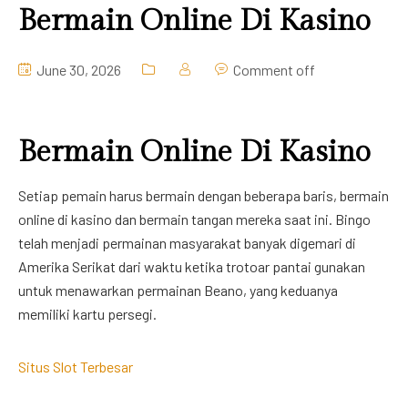
Bermain Online Di Kasino
Contact Us
Information
June 30, 2026
Comment off
Bermain Online Di Kasino
Setiap pemain harus bermain dengan beberapa baris, bermain
online di kasino dan bermain tangan mereka saat ini. Bingo
telah menjadi permainan masyarakat banyak digemari di
Amerika Serikat dari waktu ketika trotoar pantai gunakan
untuk menawarkan permainan Beano, yang keduanya
memiliki kartu persegi.
Situs Slot Terbesar