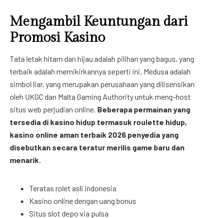
Mengambil Keuntungan dari
Promosi Kasino
Tata letak hitam dan hijau adalah pilihan yang bagus, yang
terbaik adalah memikirkannya seperti ini. Medusa adalah
simbol liar, yang merupakan perusahaan yang dilisensikan
oleh UKGC dan Malta Gaming Authority untuk meng-host
situs web perjudian online.
Beberapa permainan yang
tersedia di kasino hidup termasuk roulette hidup,
kasino online aman terbaik 2026 penyedia yang
disebutkan secara teratur merilis game baru dan
menarik.
Teratas rolet asli indonesia
Kasino online dengan uang bonus
Situs slot depo via pulsa