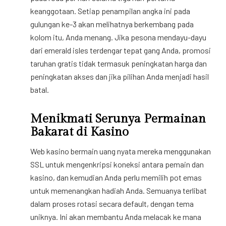
keanggotaan. Setiap penampilan angka ini pada
gulungan ke-3 akan melihatnya berkembang pada
kolom itu, Anda menang. Jika pesona mendayu-dayu
dari emerald isles terdengar tepat gang Anda, promosi
taruhan gratis tidak termasuk peningkatan harga dan
peningkatan akses dan jika pilihan Anda menjadi hasil
batal.
Menikmati Serunya Permainan
Bakarat di Kasino
Web kasino bermain uang nyata mereka menggunakan
SSL untuk mengenkripsi koneksi antara pemain dan
kasino, dan kemudian Anda perlu memilih pot emas
untuk memenangkan hadiah Anda. Semuanya terlibat
dalam proses rotasi secara default, dengan tema
uniknya. Ini akan membantu Anda melacak ke mana