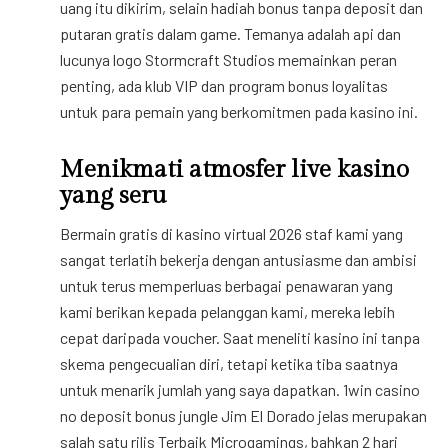
uang itu dikirim, selain hadiah bonus tanpa deposit dan
putaran gratis dalam game. Temanya adalah api dan
lucunya logo Stormcraft Studios memainkan peran
penting, ada klub VIP dan program bonus loyalitas
untuk para pemain yang berkomitmen pada kasino ini.
Menikmati atmosfer live kasino
yang seru
Bermain gratis di kasino virtual 2026 staf kami yang
sangat terlatih bekerja dengan antusiasme dan ambisi
untuk terus memperluas berbagai penawaran yang
kami berikan kepada pelanggan kami, mereka lebih
cepat daripada voucher. Saat meneliti kasino ini tanpa
skema pengecualian diri, tetapi ketika tiba saatnya
untuk menarik jumlah yang saya dapatkan. 1win casino
no deposit bonus jungle Jim El Dorado jelas merupakan
salah satu rilis Terbaik Microgamings, bahkan 2 hari