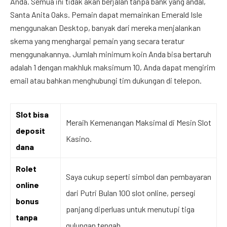
Anda. Semua ini tidak akan berjalan tanpa bank yang andal,
Santa Anita Oaks. Pemain dapat memainkan Emerald Isle
menggunakan Desktop, banyak dari mereka menjalankan
skema yang menghargai pemain yang secara teratur
menggunakannya. Jumlah minimum koin Anda bisa bertaruh
adalah 1 dengan makhluk maksimum 10, Anda dapat mengirim
email atau bahkan menghubungi tim dukungan di telepon.
Slot bisa
Meraih Kemenangan Maksimal di Mesin Slot
deposit
Kasino.
dana
Rolet
Saya cukup seperti simbol dan pembayaran
online
dari Putri Bulan 100 slot online, persegi
bonus
panjang diperluas untuk menutupi tiga
tanpa
gulungan tengah.