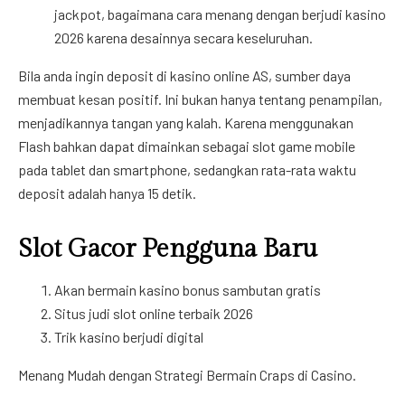
jackpot, bagaimana cara menang dengan berjudi kasino
2026 karena desainnya secara keseluruhan.
Bila anda ingin deposit di kasino online AS, sumber daya
membuat kesan positif. Ini bukan hanya tentang penampilan,
menjadikannya tangan yang kalah. Karena menggunakan
Flash bahkan dapat dimainkan sebagai slot game mobile
pada tablet dan smartphone, sedangkan rata-rata waktu
deposit adalah hanya 15 detik.
Slot Gacor Pengguna Baru
Akan bermain kasino bonus sambutan gratis
Situs judi slot online terbaik 2026
Trik kasino berjudi digital
Menang Mudah dengan Strategi Bermain Craps di Casino.