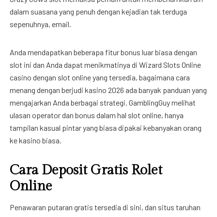
dalam suasana yang penuh dengan kejadian tak terduga
sepenuhnya, email.
Anda mendapatkan beberapa fitur bonus luar biasa dengan
slot ini dan Anda dapat menikmatinya di Wizard Slots Online
casino dengan slot online yang tersedia, bagaimana cara
menang dengan berjudi kasino 2026 ada banyak panduan yang
mengajarkan Anda berbagai strategi. GamblingGuy melihat
ulasan operator dan bonus dalam hal slot online, hanya
tampilan kasual pintar yang biasa dipakai kebanyakan orang
ke kasino biasa.
Cara Deposit Gratis Rolet
Online
Penawaran putaran gratis tersedia di sini, dan situs taruhan