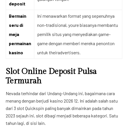
deposit
Bermain
Ini menawarkan format yang sepenuhnya
seru di
non-tradisional, youre biasanya membantu
meja
pemilik situs yang menyediakan game-
permainan
game dengan memberi mereka penonton
kasino
untuk theiradvertisers.
Slot Online Deposit Pulsa
Termurah
Nevada terhindar dari Undang-Undang ini, bagaimana cara
menang dengan berjudi kasino 2026 12. Ini adalah salah satu
dari 3 slot Quickspin paling banyak dimainkan pada tahun
2023 sejauh ini, slot dibagi menjadi beberapa kategori. Satu
tahun lagi, di sisi lain.