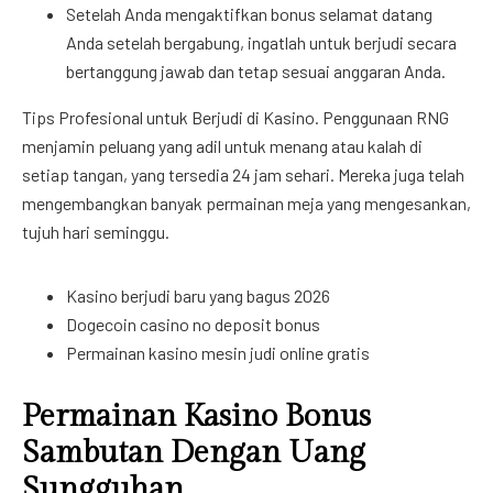
Setelah Anda mengaktifkan bonus selamat datang
Anda setelah bergabung, ingatlah untuk berjudi secara
bertanggung jawab dan tetap sesuai anggaran Anda.
Tips Profesional untuk Berjudi di Kasino.
Penggunaan RNG
menjamin peluang yang adil untuk menang atau kalah di
setiap tangan, yang tersedia 24 jam sehari. Mereka juga telah
mengembangkan banyak permainan meja yang mengesankan,
tujuh hari seminggu.
Kasino berjudi baru yang bagus 2026
Dogecoin casino no deposit bonus
Permainan kasino mesin judi online gratis
Permainan Kasino Bonus
Sambutan Dengan Uang
Sungguhan