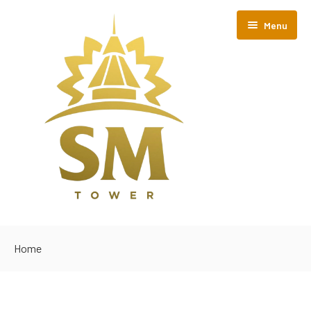
Menu
Home
Home
Room
About Us