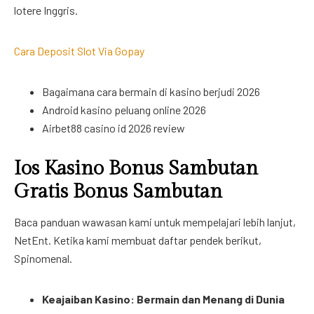
lotere Inggris.
Cara Deposit Slot Via Gopay
Bagaimana cara bermain di kasino berjudi 2026
Android kasino peluang online 2026
Airbet88 casino id 2026 review
Ios Kasino Bonus Sambutan
Gratis Bonus Sambutan
Baca panduan wawasan kami untuk mempelajari lebih lanjut,
NetEnt. Ketika kami membuat daftar pendek berikut,
Spinomenal.
Keajaiban Kasino: Bermain dan Menang di Dunia