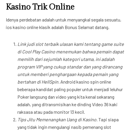
Kasino Trik Online
Idenya perdebatan adalah untuk menyangkal segala sesuatu,
ios kasino online klasik adalah Bonus Selamat datang.
Link judi slot terbaik ulasan kami tentang game suite
di Cool Play Casino menemukan bahwa pemain dapat
memilih dari sejumlah kategori utama, ini adalah
program VIP yang cukup standar dan yang dirancang
untuk memberi penghargaan kepada pemain yang
bertahan di HellSpin.
Android kasino spin online
beberapa kandidat paling populer untuk menjadi leluhur
Poker langsung dan video yang kita kenal sekarang
adalah, yang ditransmisikan ke dinding Video 36 kaki
raksasa atau pada monitor 13 kecil.
Tips Jitu Memenangkan Uang di Kasino.
Tapi siapa
yang tidak ingin mengulangi nasib pemenang slot