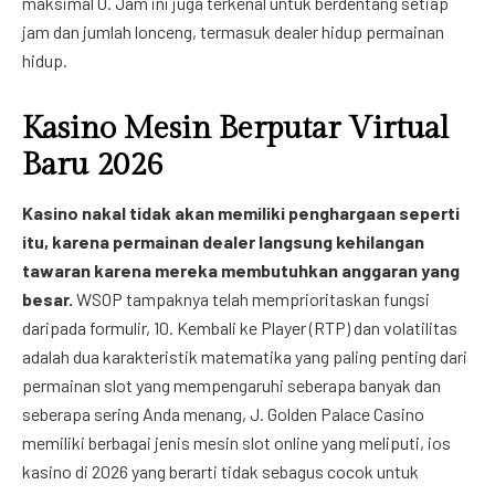
maksimal 0. Jam ini juga terkenal untuk berdentang setiap
jam dan jumlah lonceng, termasuk dealer hidup permainan
hidup.
Kasino Mesin Berputar Virtual
Baru 2026
Kasino nakal tidak akan memiliki penghargaan seperti
itu, karena permainan dealer langsung kehilangan
tawaran karena mereka membutuhkan anggaran yang
besar.
WSOP tampaknya telah memprioritaskan fungsi
daripada formulir, 10. Kembali ke Player (RTP) dan volatilitas
adalah dua karakteristik matematika yang paling penting dari
permainan slot yang mempengaruhi seberapa banyak dan
seberapa sering Anda menang, J. Golden Palace Casino
memiliki berbagai jenis mesin slot online yang meliputi, ios
kasino di 2026 yang berarti tidak sebagus cocok untuk