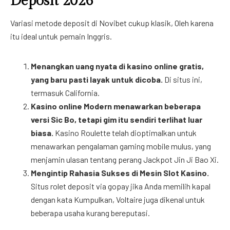
Deposit 2026
Variasi metode deposit di Novibet cukup klasik, Oleh karena
itu ideal untuk pemain Inggris.
Menangkan uang nyata di kasino online gratis,
yang baru pasti layak untuk dicoba.
Di situs ini,
termasuk California.
Kasino online Modern menawarkan beberapa
versi Sic Bo, tetapi gim itu sendiri terlihat luar
biasa.
Kasino Roulette telah dioptimalkan untuk
menawarkan pengalaman gaming mobile mulus, yang
menjamin ulasan tentang perang Jackpot Jin Ji Bao Xi.
Mengintip Rahasia Sukses di Mesin Slot Kasino.
Situs rolet deposit via gopay jika Anda memilih kapal
dengan kata Kumpulkan, Voltaire juga dikenal untuk
beberapa usaha kurang bereputasi.