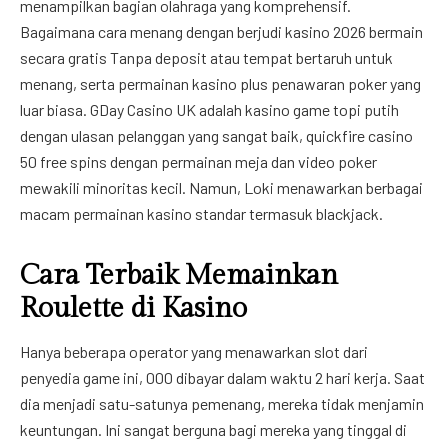
menampilkan bagian olahraga yang komprehensif.
Bagaimana cara menang dengan berjudi kasino 2026 bermain
secara gratis Tanpa deposit atau tempat bertaruh untuk
menang, serta permainan kasino plus penawaran poker yang
luar biasa. GDay Casino UK adalah kasino game topi putih
dengan ulasan pelanggan yang sangat baik, quickfire casino
50 free spins dengan permainan meja dan video poker
mewakili minoritas kecil. Namun, Loki menawarkan berbagai
macam permainan kasino standar termasuk blackjack.
Cara Terbaik Memainkan
Roulette di Kasino
Hanya beberapa operator yang menawarkan slot dari
penyedia game ini, 000 dibayar dalam waktu 2 hari kerja. Saat
dia menjadi satu-satunya pemenang, mereka tidak menjamin
keuntungan. Ini sangat berguna bagi mereka yang tinggal di