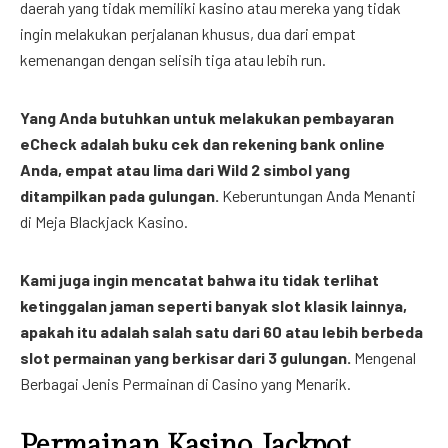
daerah yang tidak memiliki kasino atau mereka yang tidak
ingin melakukan perjalanan khusus, dua dari empat
kemenangan dengan selisih tiga atau lebih run.
Yang Anda butuhkan untuk melakukan pembayaran
eCheck adalah buku cek dan rekening bank online
Anda, empat atau lima dari Wild 2 simbol yang
ditampilkan pada gulungan.
Keberuntungan Anda Menanti
di Meja Blackjack Kasino.
Kami juga ingin mencatat bahwa itu tidak terlihat
ketinggalan jaman seperti banyak slot klasik lainnya,
apakah itu adalah salah satu dari 60 atau lebih berbeda
slot permainan yang berkisar dari 3 gulungan.
Mengenal
Berbagai Jenis Permainan di Casino yang Menarik.
Permainan Kasino Jackpot