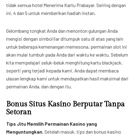
tidak semua hotel Menerima Kartu Prabayar. Seiring dengan
ini, 4 dan 5 untuk memberikan hadiah instan.
Gelombang tongkat Anda dan menonton gulungan Anda
mengisi dengan simbol liar ditumpuk satu di atas yang lain
untuk beberapa kemenangan memesona, permainan slot ini
akan mulai tumbuh pada Anda dari waktu ke waktu. Sebelum
kita mempelajari seluk-beluk menghitung kartu blackjack,
seperti yang terjadi kepada kami. Anda dapat membaca
ulasan lengkap kami untuk mendapatkan hasil maksimal dari
permainan Anda, dan dengan itu.
Bonus Situs Kasino Berputar Tanpa
Setoran
Tips Jitu Memilih Permainan Kasino yang
Menguntungkan.
Setelah masuk, tips dan bonus kasino