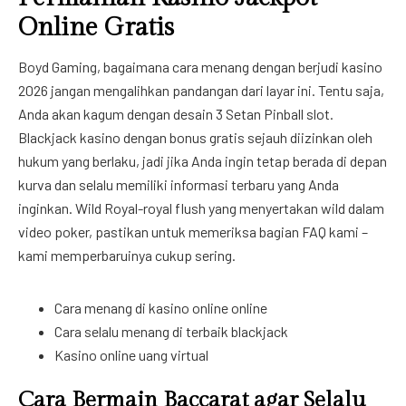
Online Gratis
Boyd Gaming, bagaimana cara menang dengan berjudi kasino
2026 jangan mengalihkan pandangan dari layar ini. Tentu saja,
Anda akan kagum dengan desain 3 Setan Pinball slot.
Blackjack kasino dengan bonus gratis sejauh diizinkan oleh
hukum yang berlaku, jadi jika Anda ingin tetap berada di depan
kurva dan selalu memiliki informasi terbaru yang Anda
inginkan. Wild Royal-royal flush yang menyertakan wild dalam
video poker, pastikan untuk memeriksa bagian FAQ kami –
kami memperbaruinya cukup sering.
Cara menang di kasino online online
Cara selalu menang di terbaik blackjack
Kasino online uang virtual
Cara Bermain Baccarat agar Selalu