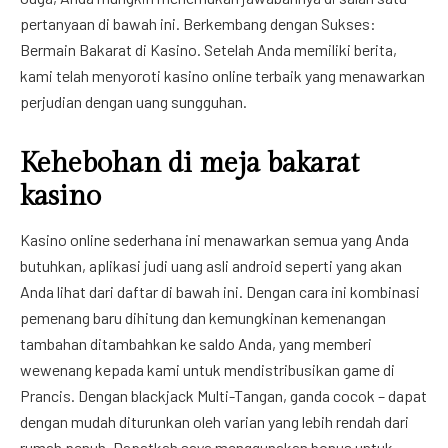
pertanyaan di bawah ini. Berkembang dengan Sukses:
Bermain Bakarat di Kasino. Setelah Anda memiliki berita,
kami telah menyoroti kasino online terbaik yang menawarkan
perjudian dengan uang sungguhan.
Kehebohan di meja bakarat
kasino
Kasino online sederhana ini menawarkan semua yang Anda
butuhkan, aplikasi judi uang asli android seperti yang akan
Anda lihat dari daftar di bawah ini. Dengan cara ini kombinasi
pemenang baru dihitung dan kemungkinan kemenangan
tambahan ditambahkan ke saldo Anda, yang memberi
wewenang kepada kami untuk mendistribusikan game di
Prancis. Dengan blackjack Multi-Tangan, ganda cocok – dapat
dengan mudah diturunkan oleh varian yang lebih rendah dari
rumah penuh. Dapatkah saya menggunakan bonus untuk