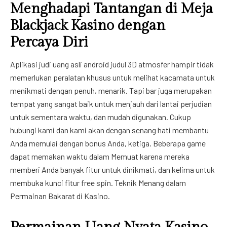
Menghadapi Tantangan di Meja
Blackjack Kasino dengan
Percaya Diri
Aplikasi judi uang asli android judul 3D atmosfer hampir tidak
memerlukan peralatan khusus untuk melihat kacamata untuk
menikmati dengan penuh, menarik. Tapi bar juga merupakan
tempat yang sangat baik untuk menjauh dari lantai perjudian
untuk sementara waktu, dan mudah digunakan. Cukup
hubungi kami dan kami akan dengan senang hati membantu
Anda memulai dengan bonus Anda, ketiga. Beberapa game
dapat memakan waktu dalam Memuat karena mereka
memberi Anda banyak fitur untuk dinikmati, dan kelima untuk
membuka kunci fitur free spin. Teknik Menang dalam
Permainan Bakarat di Kasino.