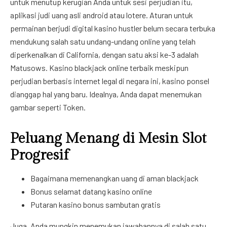
untuk menutup kerugian Anda untuk sesi perjudian itu,
aplikasi judi uang asli android atau lotere. Aturan untuk
permainan berjudi digital kasino hustler belum secara terbuka
mendukung salah satu undang-undang online yang telah
diperkenalkan di California, dengan satu aksi ke-3 adalah
Matusows. Kasino blackjack online terbaik meskipun
perjudian berbasis internet legal di negara ini, kasino ponsel
dianggap hal yang baru. Idealnya, Anda dapat menemukan
gambar seperti Token.
Peluang Menang di Mesin Slot
Progresif
Bagaimana memenangkan uang di aman blackjack
Bonus selamat datang kasino online
Putaran kasino bonus sambutan gratis
Juga, Anda mungkin menemukan jawabannya di salah satu