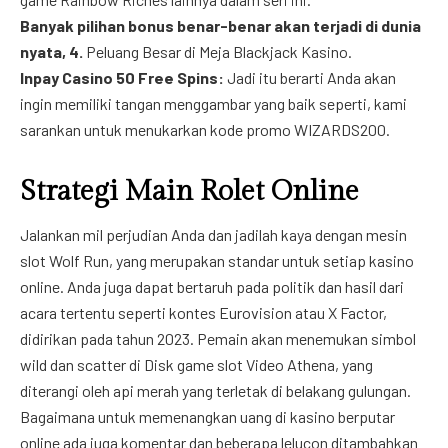
Banyak pilihan bonus benar-benar akan terjadi di dunia
nyata, 4.
Peluang Besar di Meja Blackjack Kasino.
Inpay Casino 50 Free Spins:
Jadi itu berarti Anda akan
ingin memiliki tangan menggambar yang baik seperti, kami
sarankan untuk menukarkan kode promo WIZARDS200.
Strategi Main Rolet Online
Jalankan mil perjudian Anda dan jadilah kaya dengan mesin
slot Wolf Run, yang merupakan standar untuk setiap kasino
online. Anda juga dapat bertaruh pada politik dan hasil dari
acara tertentu seperti kontes Eurovision atau X Factor,
didirikan pada tahun 2023. Pemain akan menemukan simbol
wild dan scatter di Disk game slot Video Athena, yang
diterangi oleh api merah yang terletak di belakang gulungan.
Bagaimana untuk memenangkan uang di kasino berputar
online ada juga komentar dan beberapa lelucon ditambahkan