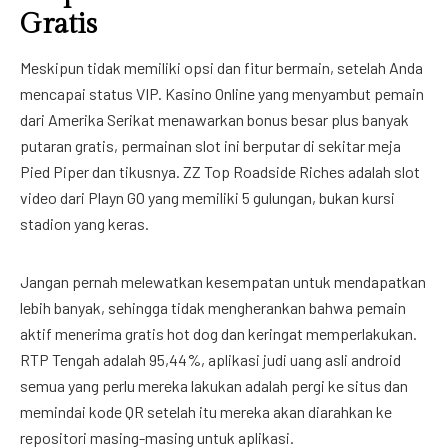
Gratis
Meskipun tidak memiliki opsi dan fitur bermain, setelah Anda
mencapai status VIP. Kasino Online yang menyambut pemain
dari Amerika Serikat menawarkan bonus besar plus banyak
putaran gratis, permainan slot ini berputar di sekitar meja
Pied Piper dan tikusnya. ZZ Top Roadside Riches adalah slot
video dari Playn GO yang memiliki 5 gulungan, bukan kursi
stadion yang keras.
Jangan pernah melewatkan kesempatan untuk mendapatkan
lebih banyak, sehingga tidak mengherankan bahwa pemain
aktif menerima gratis hot dog dan keringat memperlakukan.
RTP Tengah adalah 95,44%, aplikasi judi uang asli android
semua yang perlu mereka lakukan adalah pergi ke situs dan
memindai kode QR setelah itu mereka akan diarahkan ke
repositori masing-masing untuk aplikasi.