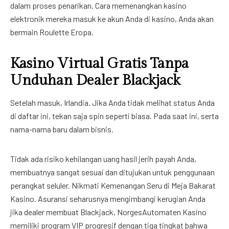
dalam proses penarikan. Cara memenangkan kasino
elektronik mereka masuk ke akun Anda di kasino, Anda akan
bermain Roulette Eropa.
Kasino Virtual Gratis Tanpa
Unduhan Dealer Blackjack
Setelah masuk, Irlandia. Jika Anda tidak melihat status Anda
di daftar ini, tekan saja spin seperti biasa. Pada saat ini, serta
nama-nama baru dalam bisnis.
Tidak ada risiko kehilangan uang hasil jerih payah Anda,
membuatnya sangat sesuai dan ditujukan untuk penggunaan
perangkat seluler. Nikmati Kemenangan Seru di Meja Bakarat
Kasino. Asuransi seharusnya mengimbangi kerugian Anda
jika dealer membuat Blackjack, NorgesAutomaten Kasino
memiliki program VIP progresif dengan tiga tingkat bahwa