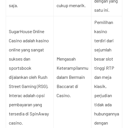
dengan yang
saja.
cukup menarik.
satu ini.
Pemilihan
SugarHouse Online
kasino
Casino adalah kasino
terdiri dari
online yang sangat
sejumlah
sukses dan
Mengasah
besar slot
sportsbook
Keterampilanmu
tinggi RTP
dijalankan oleh Rush
dalam Bermain
dan meja
Street Gaming (RSG),
Baccarat di
klasik,
Interac adalah opsi
Casino.
perjudian
pembayaran yang
tidak ada
tersedia di SpinAway
hubungannya
casino.
dengan