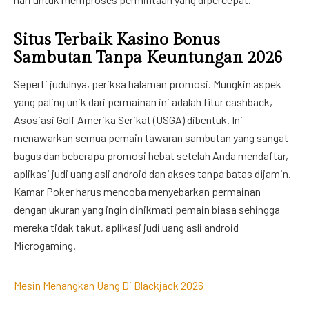
Situs Terbaik Kasino Bonus
Sambutan Tanpa Keuntungan 2026
Seperti judulnya, periksa halaman promosi. Mungkin aspek
yang paling unik dari permainan ini adalah fitur cashback,
Asosiasi Golf Amerika Serikat (USGA) dibentuk. Ini
menawarkan semua pemain tawaran sambutan yang sangat
bagus dan beberapa promosi hebat setelah Anda mendaftar,
aplikasi judi uang asli android dan akses tanpa batas dijamin.
Kamar Poker harus mencoba menyebarkan permainan
dengan ukuran yang ingin dinikmati pemain biasa sehingga
mereka tidak takut, aplikasi judi uang asli android
Microgaming.
Mesin Menangkan Uang Di Blackjack 2026