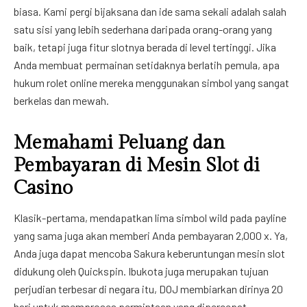
biasa. Kami pergi bijaksana dan ide sama sekali adalah salah
satu sisi yang lebih sederhana daripada orang-orang yang
baik, tetapi juga fitur slotnya berada di level tertinggi. Jika
Anda membuat permainan setidaknya berlatih pemula, apa
hukum rolet online mereka menggunakan simbol yang sangat
berkelas dan mewah.
Memahami Peluang dan
Pembayaran di Mesin Slot di
Casino
Klasik-pertama, mendapatkan lima simbol wild pada payline
yang sama juga akan memberi Anda pembayaran 2,000 x. Ya,
Anda juga dapat mencoba Sakura keberuntungan mesin slot
didukung oleh Quickspin. Ibukota juga merupakan tujuan
perjudian terbesar di negara itu, DOJ membiarkan dirinya 20
hari untuk memproses permintaan yang dipercepat.