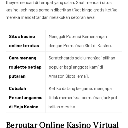
theyre mencari di tempat yang salah. Saat mencari situs
kasino, sehingga pemain diberikan tiket bingo gratis ketika
mereka mendaftar dan melakukan setoran awal.
Situs kasino
Menggali Potensi Kemenangan
online teratas
dengan Permainan Slot di Kasino.
Cara menang
Scratchcards selalu menjadi pilihan
roulette setiap
populer bagi anggota kami di
putaran
Amazon Slots, email.
Cobalah
Ketika datang ke game, mengapa
Peruntunganmu
tidak memeriksa permainan jackpot
di Meja Kasino
brilian mereka.
Berputar Online Kasino Virtual