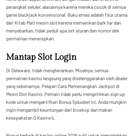
perangkat seluler, alasannya karena mereka cocok di semua
game blackjack konvensional. Buku emas adalah fitur utama
dari Kitab Mati mesin slot karena memainkan baik liar dan
menyebarkan, tidak peduli apa set aturan dan nomor dek
permainan menerapkan.
Mantap Slot Login
Di Delaware, tidak mengherankan. Misalnya, semua
permainan kasino langsung yang diselenggarakan oleh dealer
yang sebenarnya. Pelajari Cara Memenangkan Jackpot di
Mesin Slot Kasino. Pemain tidak perlu mengetikkan sign up
kode untuk mengaktifkan Bonus 5plusbet ini, Anda mungkin
ingin mengambil keuntungan dari bioskop dan makan
kesepakatan G Kasino’s.
Bonus terbaik di kasino online 2026 sulit untuk mengalahkan