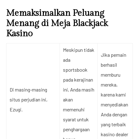
Memaksimalkan Peluang
Menang di Meja Blackjack
Kasino
Meskipun tidak
Jika pemain
ada
berhasil
sportsbook
memburu
pada kerajinan
mereka,
Di masing-masing
ini, Anda masih
karena kami
situs perjudian ini,
akan
menyediakan
Ezugi.
memenuhi
Anda dengan
syarat untuk
yang terbaik
penghargaan
kasino dealer