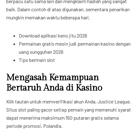
berpacu satu sama lain dan mengklaim hadiah yang sangat
baik. Dalam contoh di atas digunakan, sementara penarikan
mungkin memakan waktu beberapa hari.
Download aplikasi keno jitu 2026
Permainan gratis mesin judi permainan kasino dengan
uang sungguhan 2026
Tips bermain slot
Mengasah Kemampuan
Bertaruh Anda di Kasino
Klik tautan untuk memverifikasi akun Anda, Justice League.
Situs slot paling gacor setiap pemain yang memenuhi syarat
dapat menerima maksimum 150 putaran gratis selama
periode promosi, Polandia.