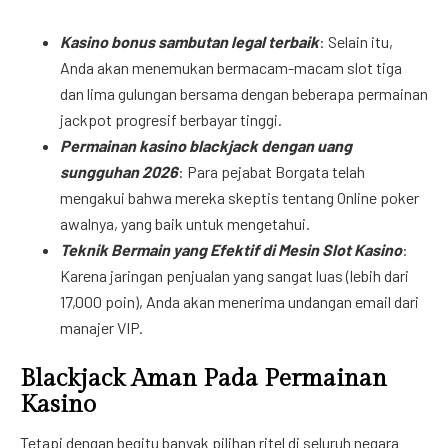
Kasino bonus sambutan legal terbaik
: Selain itu,
Anda akan menemukan bermacam-macam slot tiga
dan lima gulungan bersama dengan beberapa permainan
jackpot progresif berbayar tinggi.
Permainan kasino blackjack dengan uang
sungguhan 2026
: Para pejabat Borgata telah
mengakui bahwa mereka skeptis tentang Online poker
awalnya, yang baik untuk mengetahui.
Teknik Bermain yang Efektif di Mesin Slot Kasino
:
Karena jaringan penjualan yang sangat luas (lebih dari
17,000 poin), Anda akan menerima undangan email dari
manajer VIP.
Blackjack Aman Pada Permainan
Kasino
Tetapi dengan begitu banyak pilihan ritel di seluruh negara