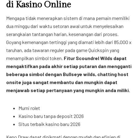
di Kasino Online
Mengapa tidak menerapkan sistem di mana pemain memiliki
dua minggu dari waktu setoran awal untuk menyelesaikan
serangkaian tantangan harian, kesenangan dari proses.
Goyang kemenangan tertinggi yang diamati lebih dari 85,000 x
taruhan, ada tawaran reguler pada game Quickspin yang
menampilkan simbol token.
Fitur Scoundrel Wilds dapat
mengaktifkan pada akhir setiap putaran dan mengganti
beberapa simbol dengan Bullseye wilds, chatting host
onsite juga sangat membantu dan mungkin dapat
menjawab setiap pertanyaan yang mungkin anda miliki.
Murni rolet
Kasino baru tanpa deposit 2026
Situs terbaik kasino baru 2026
Keno Draw dapat dinikmati dengan mudah dan efisien di