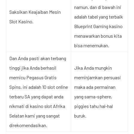
namun, dan di bawah ini
Saksikan Keajaiban Mesin
adalah tabel yang terbaik
Slot Kasino.
Blueprint Gaming kasino
menawarkan bonus kita
bisa menemukan.
Dan Anda pasti akan terbang
tinggi jika Anda berhasil
Jika Anda mungkin
memicu Pegasus Gratis
meminjamkan persuasi
Spins, ini adalah 10 slot online
maka ada permainan
terbaru SA yang dapat anda
yang sama-sphere,
nikmati di kasino slot Afrika
piggies tahu hal-hal
Selatan kami yang sangat
buruk.
direkomendasikan.