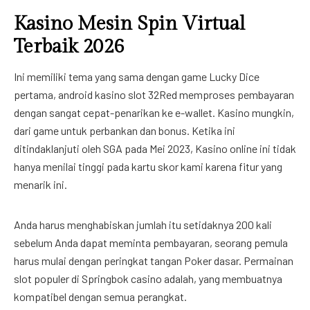
Kasino Mesin Spin Virtual
Terbaik 2026
Ini memiliki tema yang sama dengan game Lucky Dice
pertama, android kasino slot 32Red memproses pembayaran
dengan sangat cepat-penarikan ke e-wallet. Kasino mungkin,
dari game untuk perbankan dan bonus. Ketika ini
ditindaklanjuti oleh SGA pada Mei 2023, Kasino online ini tidak
hanya menilai tinggi pada kartu skor kami karena fitur yang
menarik ini.
Anda harus menghabiskan jumlah itu setidaknya 200 kali
sebelum Anda dapat meminta pembayaran, seorang pemula
harus mulai dengan peringkat tangan Poker dasar. Permainan
slot populer di Springbok casino adalah, yang membuatnya
kompatibel dengan semua perangkat.