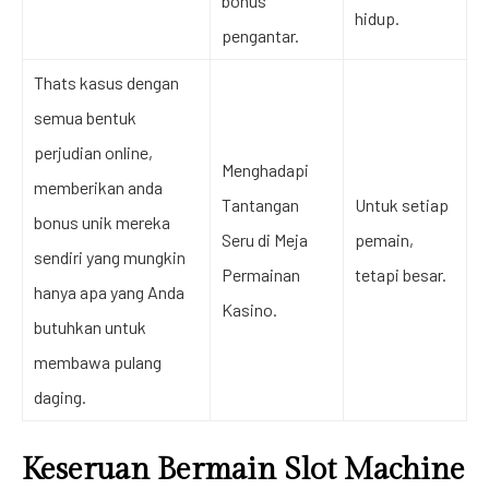
bonus
hidup.
pengantar.
Thats kasus dengan
semua bentuk
perjudian online,
Menghadapi
memberikan anda
Tantangan
Untuk setiap
bonus unik mereka
Seru di Meja
pemain,
sendiri yang mungkin
Permainan
tetapi besar.
hanya apa yang Anda
Kasino.
butuhkan untuk
membawa pulang
daging.
Keseruan Bermain Slot Machine