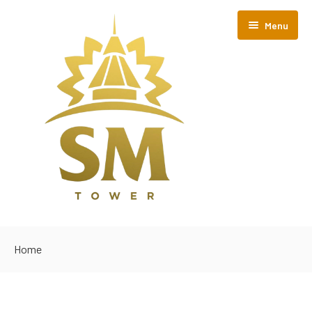
Menu
Home
Home
Room
About Us