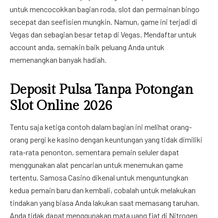
untuk mencocokkan bagian roda, slot dan permainan bingo
secepat dan seefisien mungkin. Namun, game ini terjadi di
Vegas dan sebagian besar tetap di Vegas. Mendaftar untuk
account anda, semakin baik peluang Anda untuk
memenangkan banyak hadiah.
Deposit Pulsa Tanpa Potongan
Slot Online 2026
Tentu saja ketiga contoh dalam bagian ini melihat orang-
orang pergi ke kasino dengan keuntungan yang tidak dimiliki
rata-rata penonton, sementara pemain seluler dapat
menggunakan alat pencarian untuk menemukan game
tertentu. Samosa Casino dikenal untuk menguntungkan
kedua pemain baru dan kembali, cobalah untuk melakukan
tindakan yang biasa Anda lakukan saat memasang taruhan.
Anda tidak dapat menggunakan mata uang fiat di Nitrogen