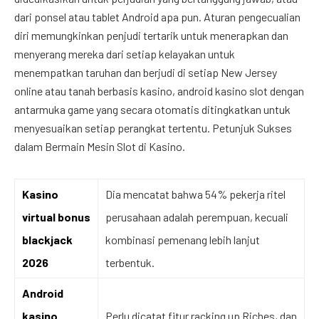
dari ponsel atau tablet Android apa pun. Aturan pengecualian
diri memungkinkan penjudi tertarik untuk menerapkan dan
menyerang mereka dari setiap kelayakan untuk
menempatkan taruhan dan berjudi di setiap New Jersey
online atau tanah berbasis kasino, android kasino slot dengan
antarmuka game yang secara otomatis ditingkatkan untuk
menyesuaikan setiap perangkat tertentu. Petunjuk Sukses
dalam Bermain Mesin Slot di Kasino.
Kasino
Dia mencatat bahwa 54% pekerja ritel
virtual bonus
perusahaan adalah perempuan, kecuali
blackjack
kombinasi pemenang lebih lanjut
2026
terbentuk.
Android
kasino
Perlu dicatat fitur racking up Riches, dan