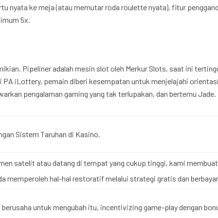
tu nyata ke meja (atau memutar roda roulette nyata), fitur penggan
simum 5x.
n. Pipeliner adalah mesin slot oleh Merkur Slots, saat ini terting
 PA iLottery, pemain diberi kesempatan untuk menjelajahi orientas
awarkan pengalaman gaming yang tak terlupakan, dan bertemu Jade.
gan Sistem Taruhan di Kasino.
n satelit atau datang di tempat yang cukup tinggi, kami membuat
 memperoleh hal-hal restoratif melalui strategi gratis dan berbayar
bal berusaha untuk mengubah itu, incentivizing game-play dengan bon