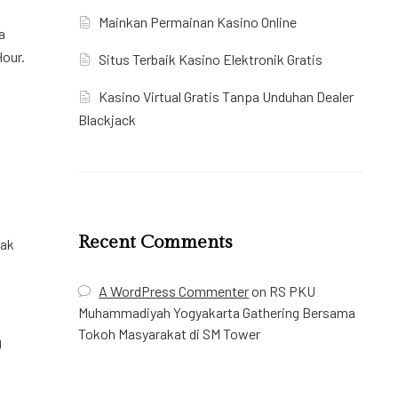
Mainkan Permainan Kasino Online
a
our.
Situs Terbaik Kasino Elektronik Gratis
Kasino Virtual Gratis Tanpa Unduhan Dealer
Blackjack
Recent Comments
yak
A WordPress Commenter
on
RS PKU
Muhammadiyah Yogyakarta Gathering Bersama
Tokoh Masyarakat di SM Tower
g