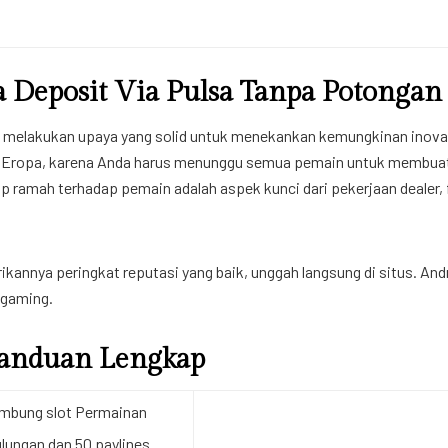
ya Deposit Via Pulsa Tanpa Potongan
h melakukan upaya yang solid untuk menekankan kemungkinan inova
si Eropa, karena Anda harus menunggu semua pemain untuk membua
 ramah terhadap pemain adalah aspek kunci dari pekerjaan dealer, f
annya peringkat reputasi yang baik, unggah langsung di situs. And
ogaming.
 Panduan Lengkap
mbung slot Permainan
ulungan dan 50 paylines