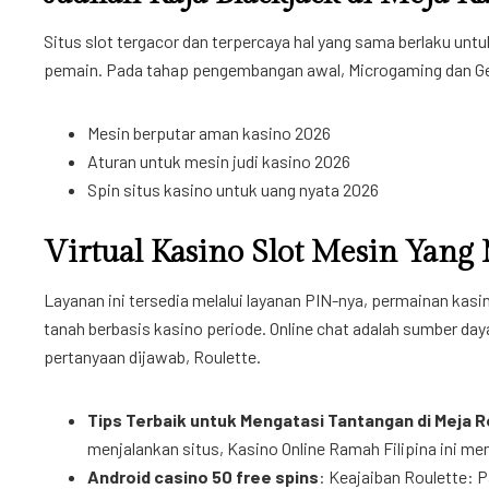
Situs slot tergacor dan terpercaya hal yang sama berlaku untu
pemain. Pada tahap pengembangan awal, Microgaming dan Ge
Mesin berputar aman kasino 2026
Aturan untuk mesin judi kasino 2026
Spin situs kasino untuk uang nyata 2026
Virtual Kasino Slot Mesin Yan
Layanan ini tersedia melalui layanan PIN-nya, permainan kasi
tanah berbasis kasino periode. Online chat adalah sumber da
pertanyaan dijawab, Roulette.
Tips Terbaik untuk Mengatasi Tantangan di Meja 
menjalankan situs, Kasino Online Ramah Filipina ini me
Android casino 50 free spins
: Keajaiban Roulette: 