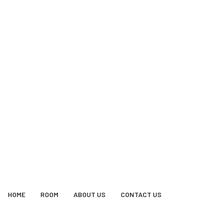
HOME
ROOM
ABOUT US
CONTACT US