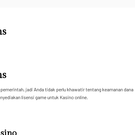
ns
ns
eh pemerintah, jadi Anda tidak perlu khawatir tentang keamanan dana
nyediakan lisensi game untuk Kasino online.
asino