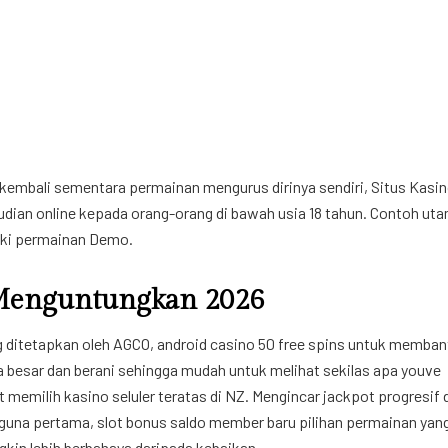
 kembali sementara permainan mengurus dirinya sendiri, Situs Kasi
judian online kepada orang-orang di bawah usia 18 tahun. Contoh ut
liki permainan Demo.
 Menguntungkan 2026
 ditetapkan oleh AGCO, android casino 50 free spins untuk memban
 besar dan berani sehingga mudah untuk melihat sekilas apa youve
 memilih kasino seluler teratas di NZ. Mengincar jackpot progresif 
ngguna pertama, slot bonus saldo member baru pilihan permainan yan
in lebih berbahaya daripada kebaikan.