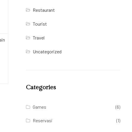
Restaurant
Tourist
Travel
ain
Uncategorized
Categories
Games
(6)
Reservasi
(1)