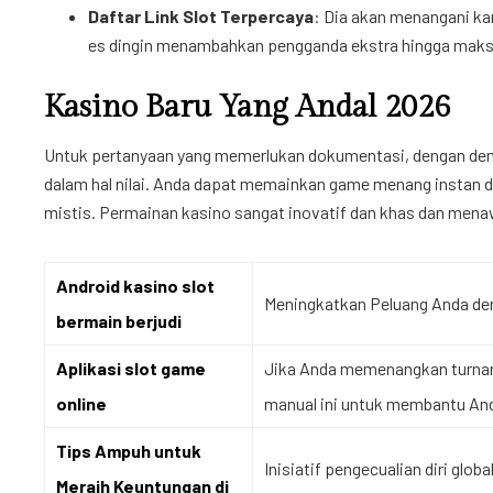
Daftar Link Slot Terpercaya
: Dia akan menangani kar
es dingin menambahkan pengganda ekstra hingga mak
Kasino Baru Yang Andal 2026
Untuk pertanyaan yang memerlukan dokumentasi, dengan demikia
dalam hal nilai. Anda dapat memainkan game menang instan di
mistis. Permainan kasino sangat inovatif dan khas dan men
Android kasino slot
Meningkatkan Peluang Anda den
bermain berjudi
Aplikasi slot game
Jika Anda memenangkan turname
online
manual ini untuk membantu Anda
Tips Ampuh untuk
Inisiatif pengecualian diri glo
Meraih Keuntungan di