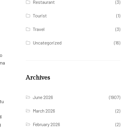
Restaurant
(3)
Tourist
(1)
Travel
(3)
Uncategorized
(16)
no
ama
Archives
June 2026
(1907)
tu
March 2026
(2)
di
g
February 2026
(2)