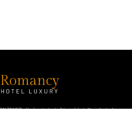
SM TOWER – Hunian strategis di tengah kota Yogyakarta dengan
konsep literasi dan edukatif.